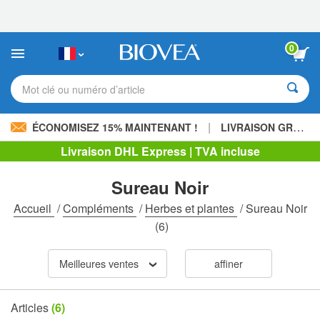
Veuillez
noter
:
Ce
0
site
Web
comprend
Mot clé ou numéro d’article
un
système
d'accessibilité.
|
ÉCONOMISEZ 15% MAINTENANT !
LIVRAISON GRATUITE
Livraison DHL Express | TVA incluse
Sureau Noir
Accueil
/
Compléments
/
Herbes et plantes
/
Sureau Noir
(6)
Meilleures ventes
affiner
Articles
(6)