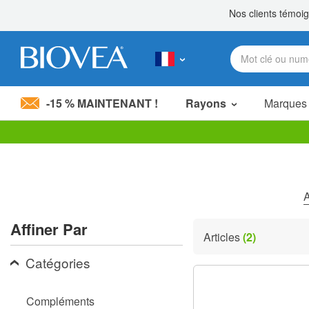
-15 % MAINTENANT !
Rayons
Marques
Veuillez
noter
:
Ce
site
A
Web
comprend
Affiner Par
un
Articles
(2)
système
d'accessibilité.
Catégories
Appuyez
sur
Ctrl-
Compléments
F11