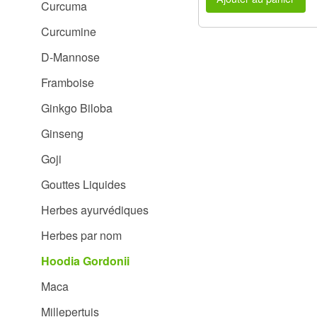
Curcuma
Curcumine
D-Mannose
Framboise
Ginkgo Biloba
Ginseng
Goji
Gouttes Liquides
Herbes ayurvédiques
Herbes par nom
Hoodia Gordonii
Maca
Millepertuis