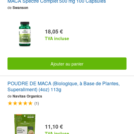
MACA Spectre Complet 500 mg 100 Capsules
de
Swanson
18,05 €
TVA incluse
Ajouter au panier
POUDRE DE MACA (Biologique, à Base de Plantes,
Superaliment) (4oz) 113g
de
Navitas Organics
(1)
11,10 €
TVA incluse