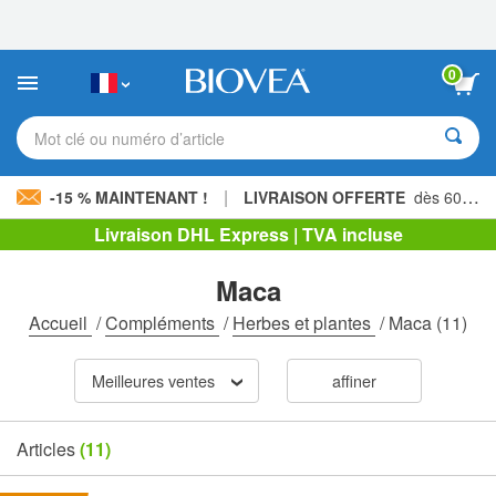
Veuillez
noter
:
Ce
0
site
Web
comprend
Mot clé ou numéro d’article
un
système
d'accessibilité.
|
-15 % MAINTENANT !
LIVRAISON OFFERTE
dès 60,00 € »
Livraison DHL Express | TVA incluse
Maca
Accueil
/
Compléments
/
Herbes et plantes
/
Maca
(11)
Meilleures ventes
affiner
Articles
(11)