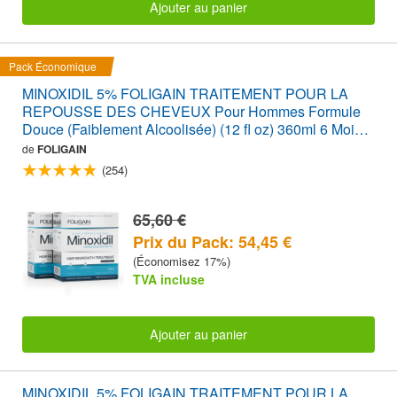
Ajouter au panier
Pack Économique
MINOXIDIL 5% FOLIGAIN TRAITEMENT POUR LA
REPOUSSE DES CHEVEUX Pour Hommes Formule
Douce (Faiblement Alcoolisée) (12 fl oz) 360ml 6 Mois
d'Approvisionnement
de
FOLIGAIN
(254)
65,60 €
Prix du Pack: 54,45 €
(Économisez 17%)
TVA incluse
Ajouter au panier
MINOXIDIL 5% FOLIGAIN TRAITEMENT POUR LA