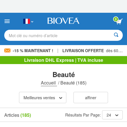
Veuillez
noter
:
Ce
0
site
Web
comprend
Mot clé ou numéro d’article
un
système
d'accessibilité.
|
-15 % MAINTENANT !
LIVRAISON OFFERTE
dès 60,00 € »
Livraison DHL Express | TVA incluse
Beauté
Accueil
/
Beauté
(185)
Meilleures ventes
affiner
Articles
(185)
Résultats Par Page:
24