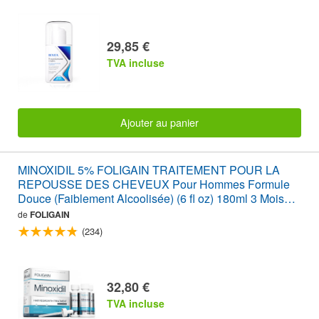
29,85 €
TVA incluse
Ajouter au panier
MINOXIDIL 5% FOLIGAIN TRAITEMENT POUR LA
REPOUSSE DES CHEVEUX Pour Hommes Formule
Douce (Faiblement Alcoolisée) (6 fl oz) 180ml 3 Mois
d'Approvisionnement
de
FOLIGAIN
(234)
32,80 €
TVA incluse