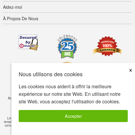
Aidez-moi
À Propos De Nous
×
Nous utilisons des cookies
Les cookies nous aident à offrir la meilleure
expérience sur notre site Web. En utilisant notre
Accessibilité
Termes d’utilisation
Confidentialité
Sécurité
site Web, vous acceptez l'utilisation de cookies.
© Copyright 2001-2026 BIOVEA. Tous droits réservés.
Accepter
Les informations sur ce site sont fournies à titre informatif seulement et ne visent pas à
remplacer les conseils de votre médecin ou de tout autre professionnel de la santé. Veuillez
consulter un professionnel de la santé si vous avez des questions de nature médicale
Lire
l'avertissement
»