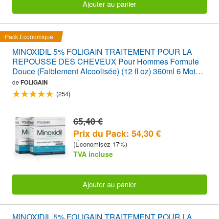
Ajouter au panier
Pack Économique
MINOXIDIL 5% FOLIGAIN TRAITEMENT POUR LA
REPOUSSE DES CHEVEUX Pour Hommes Formule
Douce (Faiblement Alcoolisée) (12 fl oz) 360ml 6 Mois
d'Approvisionnement
de
FOLIGAIN
(254)
65,40 €
Prix du Pack: 54,30 €
(Économisez 17%)
TVA incluse
Ajouter au panier
MINOXIDIL 5% FOLIGAIN TRAITEMENT POUR LA