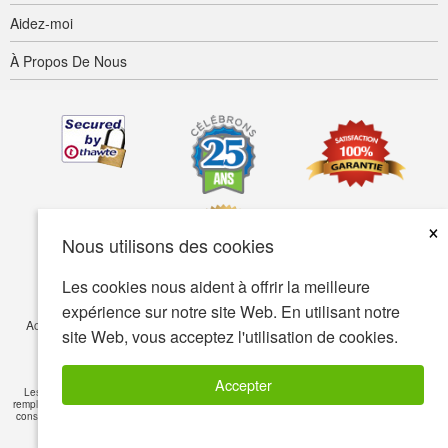
Aidez-moi
À Propos De Nous
×
Nous utilisons des cookies
Les cookies nous aident à offrir la meilleure
expérience sur notre site Web. En utilisant notre
Accessibilité
Termes d’utilisation
Confidentialité
Sécurité
site Web, vous acceptez l'utilisation de cookies.
© Copyright 2001-2026 BIOVEA. Tous droits réservés.
Accepter
Les informations sur ce site sont fournies à titre informatif seulement et ne visent pas à
remplacer les conseils de votre médecin ou de tout autre professionnel de la santé. Veuillez
consulter un professionnel de la santé si vous avez des questions de nature médicale
Lire
l'avertissement
»