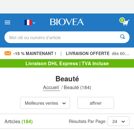
Veuillez
noter
:
Ce
0
site
Web
comprend
Mot clé ou numéro d’article
un
système
d'accessibilité.
|
-15 % MAINTENANT !
LIVRAISON OFFERTE
dès 60,00 € »
Livraison DHL Express | TVA incluse
Beauté
Accueil
/
Beauté
(184)
Meilleures ventes
affiner
Articles
(184)
Résultats Par Page:
24