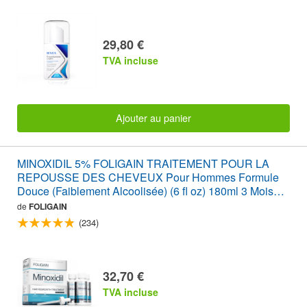
29,80 €
TVA incluse
Ajouter au panier
MINOXIDIL 5% FOLIGAIN TRAITEMENT POUR LA
REPOUSSE DES CHEVEUX Pour Hommes Formule
Douce (Faiblement Alcoolisée) (6 fl oz) 180ml 3 Mois
d'Approvisionnement
de
FOLIGAIN
(234)
32,70 €
TVA incluse