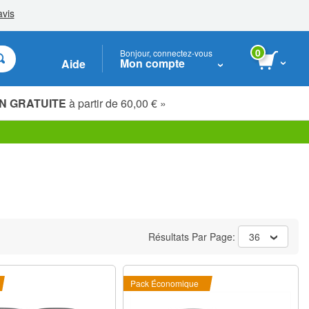
0
Bonjour, connectez-vous
Mon compte
Aide
N GRATUITE
à partir de 60,00 € »
Étudiants, seniors & travailleurs essentiels
Résultats Par Page:
36
Pack Économique