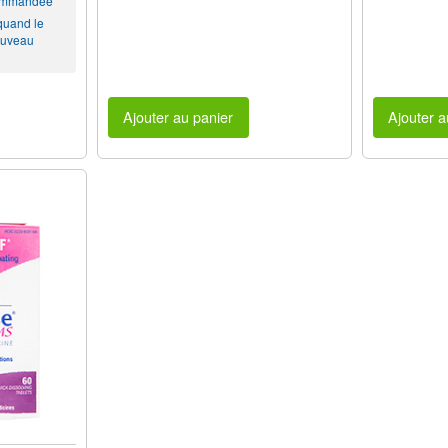
commandée
 quand le
ouveau
Ajouter au panier
Ajouter a