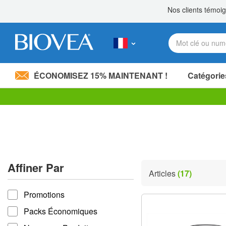
ÉCONOMISEZ 15% MAINTENANT !
Catégorie
Partagez 20,00 €
avec un proche! »
Veuillez
noter
:
Ce
site
Web
comprend
Affiner Par
un
Articles
(17)
système
Affiner par
d'accessibilité.
Promotions
Appuyez
sur
Packs Économiques
Ctrl-
F11