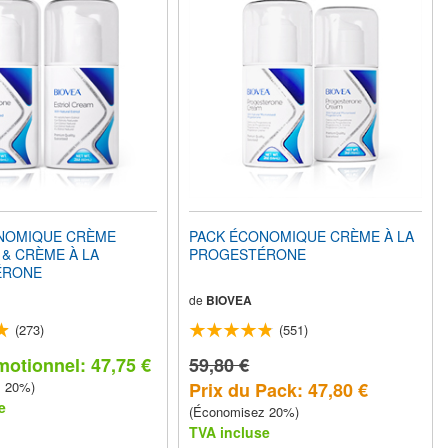
NOMIQUE CRÈME
PACK ÉCONOMIQUE CRÈME À LA
 & CRÈME À LA
PROGESTÉRONE
ÉRONE
de
BIOVEA
(273)
(551)
motionnel: 47,75 €
59,80 €
z 20%)
Prix du Pack: 47,80 €
e
(Économisez 20%)
TVA incluse