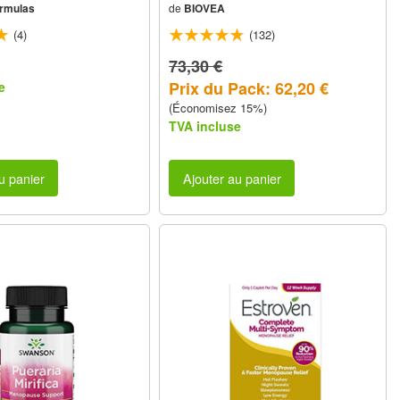
rmulas
de
BIOVEA
(4)
(132)
73,30 €
Prix du Pack: 62,20 €
e
(Économisez 15%)
TVA incluse
u panier
Ajouter au panier