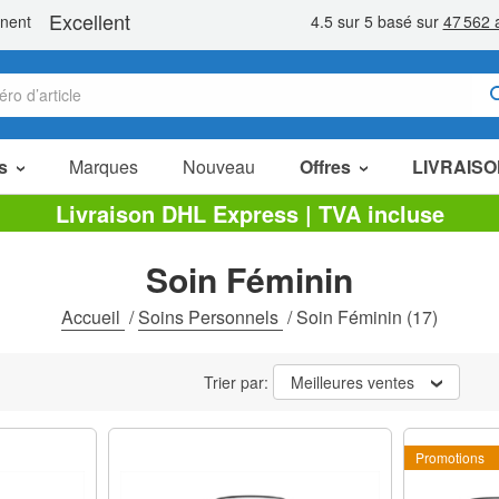
s
Marques
Nouveau
Offres
LIVRAISO
Articles en Promotion
Livraison DHL Express | TVA incluse
Packs Économiques
Soin Féminin
Liquidation
Accueil
/
Soins Personnels
/
Soin Féminin
(17)
Trier par:
Meilleures ventes
Promotions