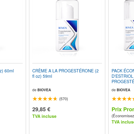
z) 60ml
CRÈME A LA PROGESTÉRONE (2
PACK ÉCO
fl oz) 59ml
D'ESTRIOL
PROGEST
de
BIOVEA
de
BIOVEA
(570)
29,85 €
Prix Pro
(Économise
TVA incluse
TVA inclus