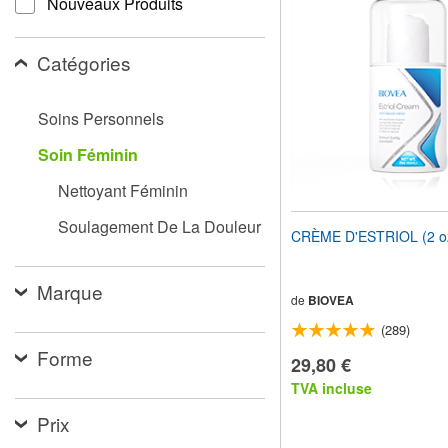
Nouveaux Produits
pour
adapter
le
Catégories
site
Web
aux
Soins Personnels
malvoyants
qui
Soin Féminin
utilisent
un
Nettoyant Féminin
lecteur
d'écran ;
Soulagement De La Douleur
Appuyez
CRÈME D'ESTRIOL (2 o
sur
Ctrl-
F10
Marque
pour
de
BIOVEA
ouvrir
(289)
un
menu
Forme
29,80 €
d'accessibilité.
TVA incluse
Prix