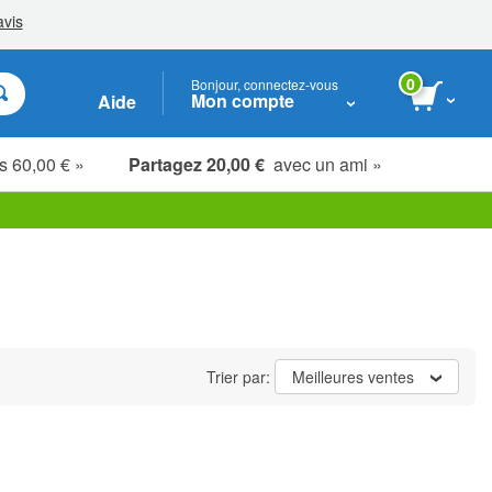
0
Bonjour, connectez-vous
Mon compte
Aide
s 60,00 € »
Partagez 20,00 €
avec un ami »
Étudiants, seniors & soignants
Trier par:
Meilleures ventes