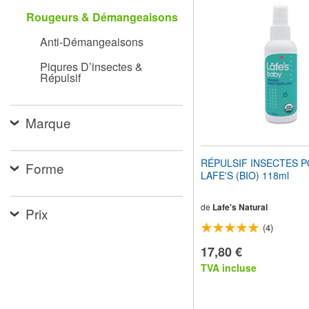
pour
Rougeurs & Démangeaisons
adapter
le
Anti-Démangeaisons
site
Web
Piqures D’insectes &
aux
Répulsif
malvoyants
qui
utilisent
un
Marque
lecteur
d'écran ;
Appuyez
RÉPULSIF INSECTES 
Forme
sur
LAFE'S (BIO) 118ml
Ctrl-
F10
pour
de
Lafe's Natural
Prix
ouvrir
(4)
un
menu
17,80 €
d'accessibilité.
TVA incluse