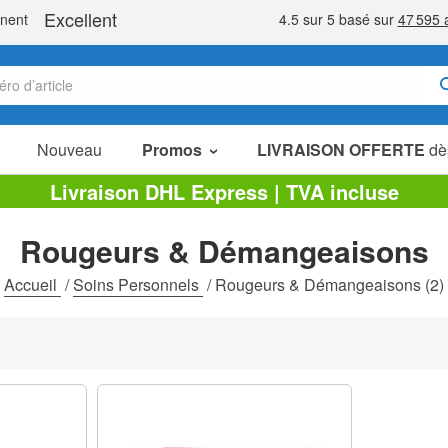
Nouveau
Promos
LIVRAISON OFFERTE
dè
Articles en Promotion
Livraison DHL Express | TVA incluse
Packs Économiques
Rougeurs & Démangeaisons
Liquidation
Accueil
/
Soins Personnels
/
Rougeurs & Démangeaisons
(2)