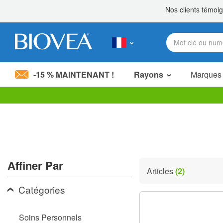
-15 % MAINTENANT !
Rayons
Marques
Veuillez
noter
:
Ce
site
Web
comprend
Affiner Par
un
Articles
(2)
système
d'accessibilité.
Catégories
Appuyez
sur
Ctrl-
Soins Personnels
F11