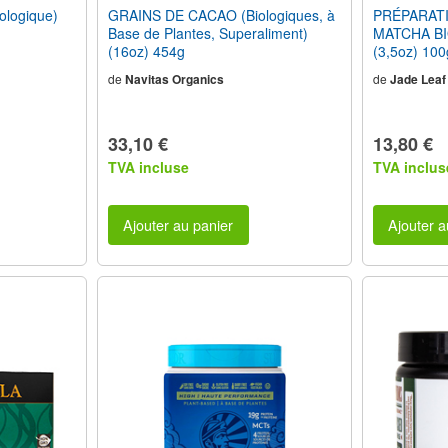
logique)
GRAINS DE CACAO (Biologiques, à
PRÉPARAT
Base de Plantes, Superaliment)
MATCHA BI
(16oz) 454g
(3,5oz) 100
de
Navitas Organics
de
Jade Leaf
33,10 €
13,80 €
TVA incluse
TVA inclus
Ajouter au panier
Ajouter a