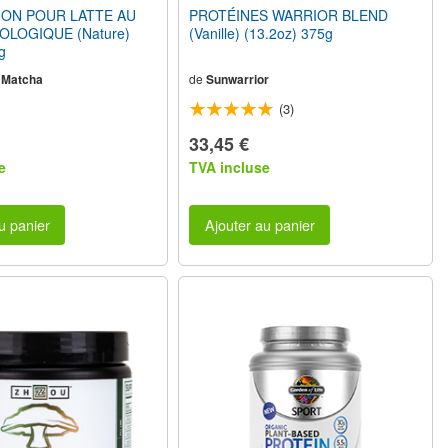
ION POUR LATTE AU
PROTÉINES WARRIOR BLEND
OLOGIQUE (Nature)
(Vanille) (13.2oz) 375g
g
 Matcha
de
Sunwarrior
(3)
33,45 €
e
TVA incluse
u panier
Ajouter au panier