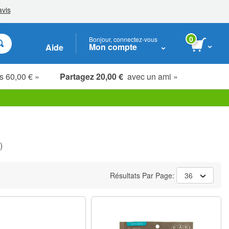
0
Bonjour, connectez-vous
Mon compte
Aide
s 60,00 € »
Partagez 20,00 €
avec un ami »
Étudiants, seniors & soignants
)
Résultats Par Page:
36