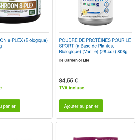
N 8-PLEX (Biologique)
POUDRE DE PROTÉINES POUR LE
g
SPORT (à Base de Plantes,
Biologique) (Vanille) (28.4oz) 806g
de
Garden of Life
84,55 €
e
TVA incluse
u panier
Ajouter au panier