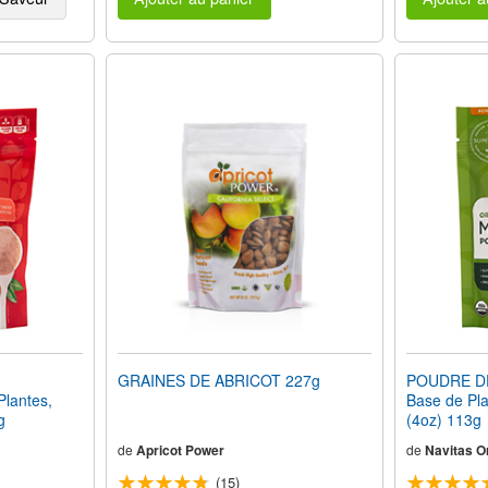
GRAINES DE ABRICOT 227g
POUDRE DE 
Plantes,
Base de Pla
g
(4oz) 113g
de
Apricot Power
de
Navitas O
(15)