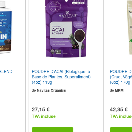
BLEND
POUDRE D’ACAI (Biologique, à
POUDRE D
g
Base de Plantes, Superaliment)
(Crue, Végé
(4oz) 113g
(6oz) 170g
de
Navitas Organics
de
MRM
27,15 €
42,35 €
TVA incluse
TVA inclus