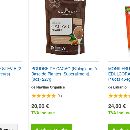
 STEVIA (2
POUDRE DE CACAO (Biologique, à
MONK FRU
veurs)
Base de Plantes, Superaliment)
ÉDULCORAN
(8oz) 227g
(16oz) 454
de
Navitas Organics
de
Lakanto
(1)
20,00 €
24,80 €
TVA incluse
TVA inclus
Saveur
Ajouter au panier
Ajouter a