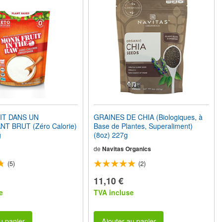
IT DANS UN
GRAINES DE CHIA (Biologiques, à
T BRUT (Zéro Calorie)
Base de Plantes, Superaliment)
g
(8oz) 227g
de
Navitas Organics
(5)
(2)
11,10 €
e
TVA incluse
u panier
Ajouter au panier