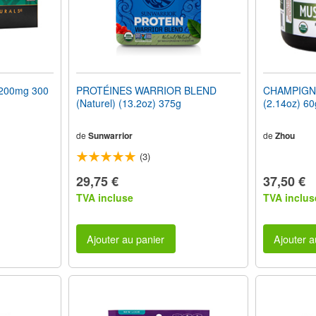
200mg 300
PROTÉINES WARRIOR BLEND
CHAMPIGNO
(Naturel) (13.2oz) 375g
(2.14oz) 60
de
Sunwarrior
de
Zhou
(3)
29,75 €
37,50 €
TVA incluse
TVA inclus
Ajouter au panier
Ajouter a