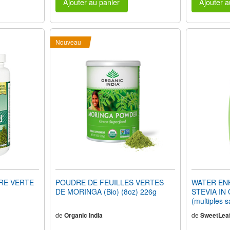
Ajouter au panier
Ajouter a
Nouveau
RE VERTE
POUDRE DE FEUILLES VERTES
WATER EN
DE MORINGA (Bio) (8oz) 226g
STEVIA IN
(multiples s
de
Organic India
de
SweetLea