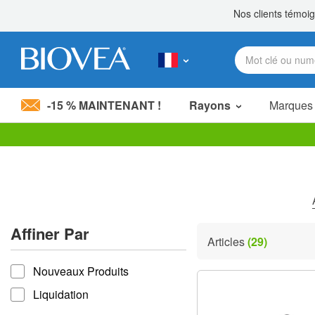
-15 % MAINTENANT !
Rayons
Marques
Veuillez
noter
:
Ce
site
Web
comprend
Affiner Par
un
Articles
(29)
système
Affiner par
d'accessibilité.
Nouveaux Produits
Appuyez
sur
Liquidation
Ctrl-
F11