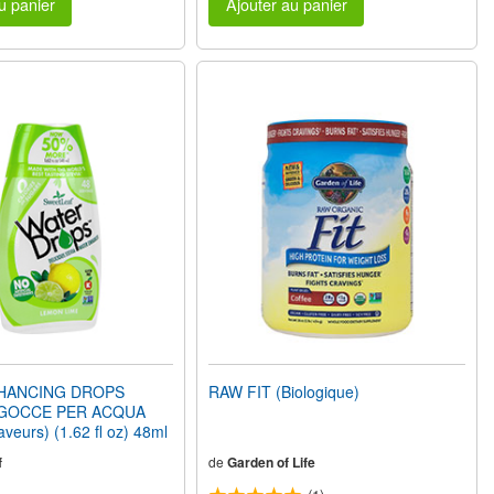
u panier
Ajouter au panier
HANCING DROPS
RAW FIT (Biologique)
 GOCCE PER ACQUA
aveurs) (1.62 fl oz) 48ml
f
de
Garden of Life