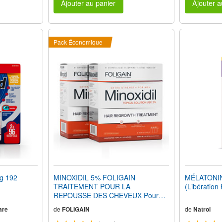
Ajouter au panier
Ajouter a
Pack Économique
g 192
MINOXIDIL 5% FOLIGAIN
MÉLATONIN
TRAITEMENT POUR LA
(Libération
REPOUSSE DES CHEVEUX Pour
Hommes (12 fl oz) 360ml 6 Mois
are
de
FOLIGAIN
de
Natrol
d'Approvisionnement