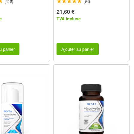
(410)
(94)
21,60 €
e
TVA incluse
u panier
Ajouter au panier