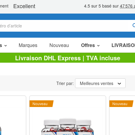
s
Marques
Nouveau
Offres
LIVRAISO
Articles en Promotion
Livraison DHL Express | TVA incluse
Packs Économiques
Liquidation
Trier par:
Meilleures ventes
Nouveau
Nouveau