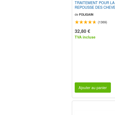
TRAITEMENT POUR LA
REPOUSSE DES CHEVE
Hommes (6 fl oz) 180ml
de
FOLIGAIN
d'Approvisionnement
(1369)
32,80 €
TVA incluse
Ajouter au panier