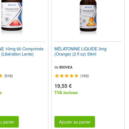
E 10mg 60 Comprimés
MÉLATONINE LIQUIDE 3mg
 (Libération Lente)
(Orange) (2 fl oz) 59ml
de
BIOVEA
(516)
(163)
19,55 €
e
TVA incluse
u panier
Ajouter au panier