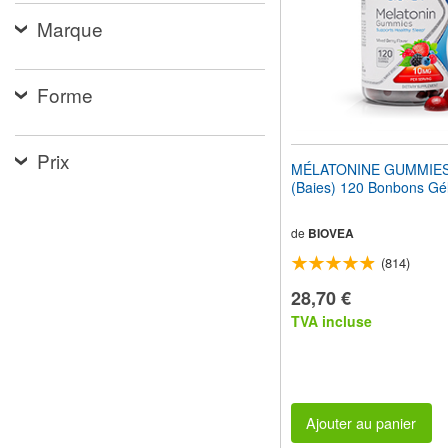
pour
Marque
adapter
le
site
Web
Forme
aux
malvoyants
qui
utilisent
Prix
MÉLATONINE GUMMIES
un
(Baies) 120 Bonbons Gél
lecteur
d'écran ;
Appuyez
de
BIOVEA
sur
Ctrl-
(814)
F10
28,70 €
pour
ouvrir
TVA incluse
un
menu
d'accessibilité.
Ajouter au panier