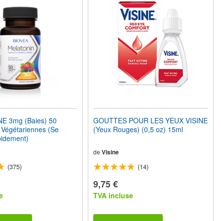
E 3mg (Baies) 50
GOUTTES POUR LES YEUX VISINE
Végétariennes (Se
(Yeux Rouges) (0,5 oz) 15ml
pidement)
de
Visine
(375)
(14)
9,75 €
e
TVA incluse