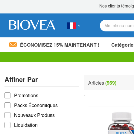
ÉCONOMISEZ 15% MAINTENANT !
Catégorie
Partagez 20,00 €
avec un proche! »
Veuillez
noter
:
Affiner Par
Ce
Articles
(969)
site
Affiner par
Web
comprend
Promotions
un
Packs Économiques
système
d'accessibilité.
Nouveaux Produits
Appuyez
sur
Liquidation
Ctrl-
F11