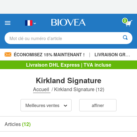
Veuillez
noter
:
Ce
0
site
Web
comprend
Mot clé ou numéro d’article
un
système
d'accessibilité.
|
ÉCONOMISEZ 15% MAINTENANT !
LIVRAISON GRATUITE
Livraison DHL Express | TVA incluse
Kirkland Signature
Accueil
/
Kirkland Signature
(12)
Meilleures ventes
affiner
Articles
(12)