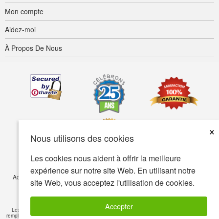
Mon compte
Aidez-moi
À Propos De Nous
×
Nous utilisons des cookies
Les cookies nous aident à offrir la meilleure
expérience sur notre site Web. En utilisant notre
Accessibilité
Termes d’utilisation
Confidentialité
Sécurité
site Web, vous acceptez l'utilisation de cookies.
© Copyright 2001-2026 BIOVEA. Tous droits réservés.
Accepter
Les informations sur ce site sont fournies à titre informatif seulement et ne visent pas à
remplacer les conseils de votre médecin ou de tout autre professionnel de la santé. Veuillez