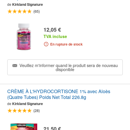
de
Kirkland Signature
(65)
12,05 €
TVA incluse
En rupture de stock
Veuillez m'informer quand le produit sera de nouveau
disponible
CRÈME À L'HYDROCORTISONE 1% avec Aloès
(Quatre Tubes) Poids Net Total 226.8g
de
Kirkland Signature
(28)
21,50 €