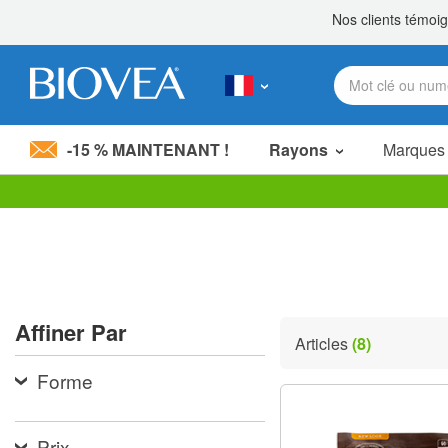
-15 % MAINTENANT !
Rayons
Marques
Veuillez
noter
:
Ce
site
Web
comprend
Affiner Par
un
Articles
(8)
système
d'accessibilité.
Forme
Appuyez
sur
Ctrl-
F11
Prix