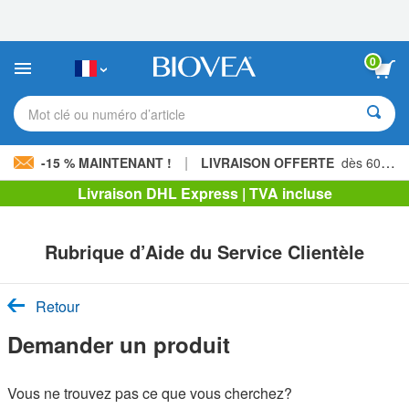
Veuillez
noter
:
Ce
0
site
Web
comprend
Mot clé ou numéro d’article
un
système
d'accessibilité.
|
-15 % MAINTENANT !
LIVRAISON OFFERTE
dès 60,00 € »
Livraison DHL Express | TVA incluse
Rubrique d’Aide du Service Clientèle
Retour
Demander un produit
Vous ne trouvez pas ce que vous cherchez?