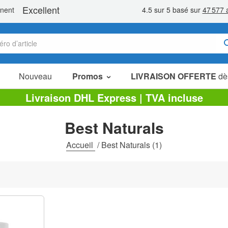
Nouveau
Promos
LIVRAISON OFFERTE
dè
Articles en Promotion
Livraison DHL Express | TVA incluse
Packs Économiques
Best Naturals
Liquidation
Accueil
/
Best Naturals
(1)