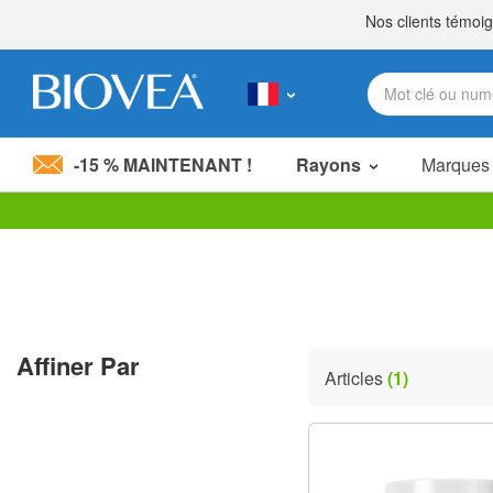
-15 % MAINTENANT !
Rayons
Marques
Veuillez
noter
:
Ce
site
Web
comprend
Affiner Par
un
Articles
(1)
système
d'accessibilité.
Appuyez
sur
Ctrl-
F11