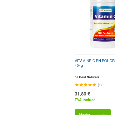
pour
adapter
le
site
Web
aux
malvoyants
qui
utilisent
un
lecteur
d'écran ;
Appuyez
VITAMINE C EN POUDRE
sur
454g
Ctrl-
F10
pour
de
Best Naturals
ouvrir
(1)
un
menu
31,80 €
d'accessibilité.
TVA incluse
Ajouter au panier