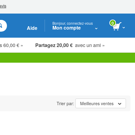
0
Bonjour, connectez-vous
Mon compte
Aide
s 60,00 € »
Partagez 20,00 €
avec un ami »
Étudiants, seniors & soignants
Trier par:
Meilleures ventes