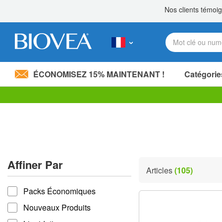
ÉCONOMISEZ 15% MAINTENANT !
Catégorie
Partagez 20,00 €
avec un proche! »
Veuillez
noter
:
Ce
site
Web
comprend
Affiner Par
un
Articles
(105)
système
Affiner par
d'accessibilité.
Packs Économiques
Appuyez
sur
Nouveaux Produits
Ctrl-
F11