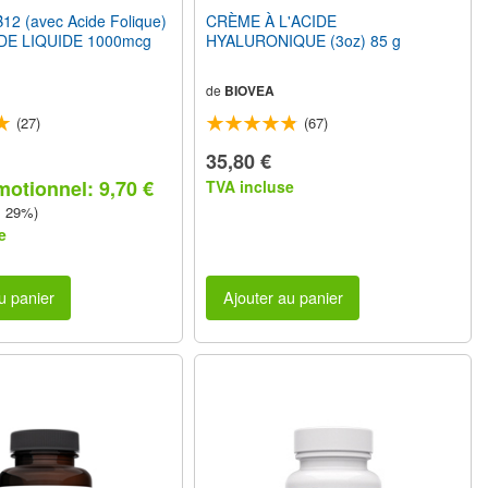
12 (avec Acide Folique)
CRÈME À L'ACIDE
E LIQUIDE 1000mcg
HYALURONIQUE (3oz) 85 g
de
BIOVEA
(27)
(67)
35,80 €
motionnel: 9,70 €
TVA incluse
z 29%)
e
u panier
Ajouter au panier