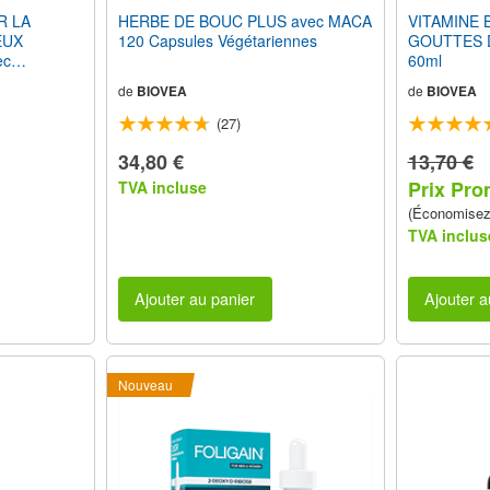
R LA
HERBE DE BOUC PLUS avec MACA
VITAMINE B
EUX
120 Capsules Végétariennes
GOUTTES D
ec
60ml
0ml
de
BIOVEA
de
BIOVEA
(27)
34,80 €
13,70 €
Prix Pro
TVA incluse
(Économise
TVA inclus
Ajouter au panier
Ajouter a
Nouveau