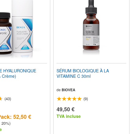
DE HYALURONIQUE
SÉRUM BIOLOGIQUE À LA
& Crème)
VITAMINE C 30ml
de
BIOVEA
(43)
(9)
49,50 €
Pack: 52,50 €
TVA incluse
z 20%)
e