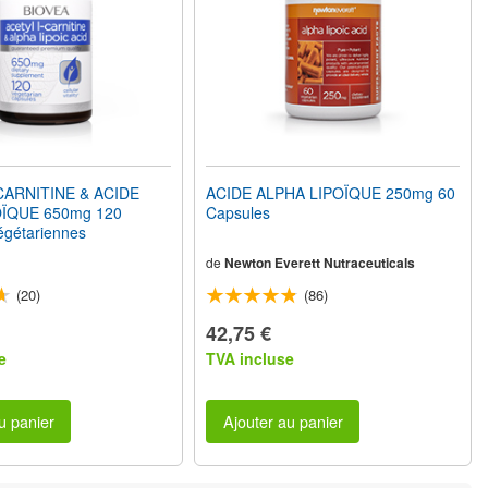
CARNITINE & ACIDE
ACIDE ALPHA LIPOÏQUE 250mg 60
ÏQUE 650mg 120
Capsules
égétariennes
de
Newton Everett Nutraceuticals
(20)
(86)
42,75 €
e
TVA incluse
u panier
Ajouter au panier