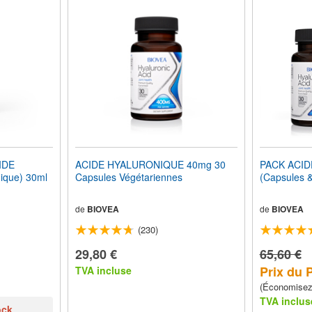
IDE
ACIDE HYALURONIQUE 40mg 30
PACK ACI
ique) 30ml
Capsules Végétariennes
(Capsules 
de
BIOVEA
de
BIOVEA
(230)
29,80 €
65,60 €
Prix du 
TVA incluse
(Économise
TVA inclus
ock