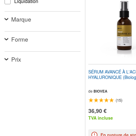
Liquidation
pour
adapter
le
Marque
site
Web
aux
malvoyants
Forme
qui
utilisent
un
lecteur
Prix
d'écran ;
Appuyez
SÉRUM AVANCÉ À L'AC
sur
HYALURONIQUE (Biolog
Ctrl-
F10
pour
de
BIOVEA
ouvrir
(15)
un
menu
36,90 €
d'accessibilité.
TVA incluse
En rupture de st