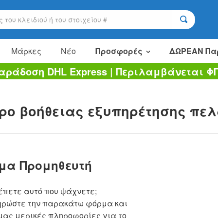
Μάρκες
Νέο
Προσφορές
ΔΩΡΕΑΝ Πα
αράδοση DHL Express | Περιλαμβάνεται Φ
Είδη πώλησης
Πακέτα αξίας
ρο βοήθειας εξυπηρέτησης πε
Εκκαθάριση
ημα Προμηθευτή
έπετε αυτό που ψάχνετε;
ρώστε την παρακάτω φόρμα και
μας μερικές πληροφορίες για το