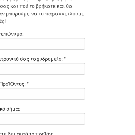
 σας και πού το βρήκατε και θα
αν μπορούμε να το παραγγείλουμε
άς!
τεπώνυμο:
κτρονικό σας ταχυδρομείο: *
ΠροϊΟντος: *
κό σήμα:
τε δει αυτό το προϊόν: