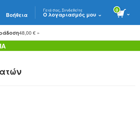
0
Γειά σας, Συνδεθείτε
Ο λογαριασμός μου
Βοήθεια
ράδοση
48,00 € »
ΠΑ
λατών