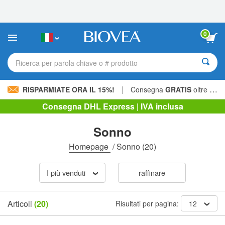
Nota:
questo
sito
Web
0
include
un
sistema
Ricerca per parola chiave o # prodotto
di
accessibilità.
|
RISPARMIATE ORA IL 15%!
Consegna
GRATIS
oltre 60,00 € »
Consegna DHL Express | IVA inclusa
Sonno
Homepage
/
Sonno
(20)
I più venduti
raffinare
Articoli
(20)
Risultati per pagina:
12