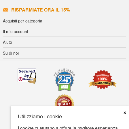
RISPARMIATE ORA IL 15%
Acquisti per categoria
Il mio account
Aiuto
Su di noi
×
Utilizziamo i cookie
I cookie ci aiutano a offrire la migliore esperienza
Accessibilità
Termini d'uso
Tutela della privacy