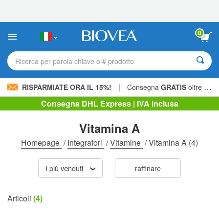
Nota:
questo
sito
Web
0
include
un
sistema
Ricerca per parola chiave o # prodotto
di
accessibilità.
|
RISPARMIATE ORA IL 15%!
Consegna
GRATIS
oltre 60,00 € »
Consegna DHL Express | IVA inclusa
Vitamina A
Homepage
/
Integratori
/
Vitamine
/
Vitamina A
(4)
I più venduti
raffinare
Articoli
(4)