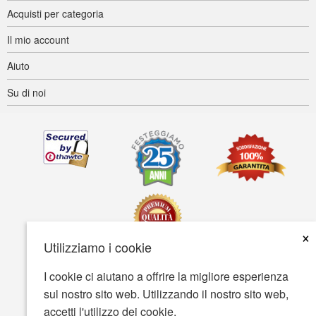
Acquisti per categoria
Il mio account
Aiuto
Su di noi
×
Utilizziamo i cookie
I cookie ci aiutano a offrire la migliore esperienza
Accessibilità
Termini d'uso
Tutela della privacy
sul nostro sito web. Utilizzando il nostro sito web,
Tutela della sicurezza
accetti l'utilizzo dei cookie.