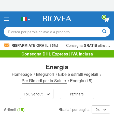
Nota:
questo
sito
Web
0
include
un
sistema
Ricerca per parola chiave o # prodotto
di
accessibilità.
|
RISPARMIATE ORA IL 15%!
Consegna
GRATIS
oltre 60,00 € »
Consegna DHL Express | IVA inclusa
Energia
Homepage
/
Integratori
/
Erbe e estratti vegetali
/
Per Rimedi per la Salute
/
Energia
(15)
I più venduti
raffinare
Articoli
(15)
Risultati per pagina:
24