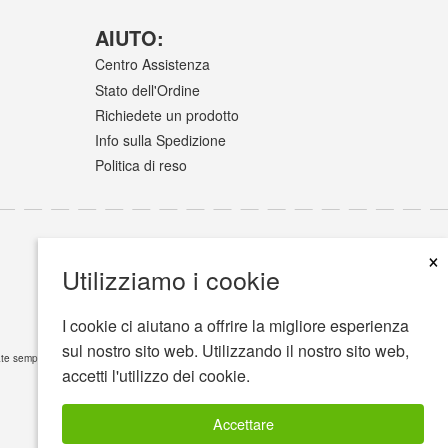
AIUTO:
Centro Assistenza
Stato dell'Ordine
Richiedete un prodotto
Info sulla Spedizione
Politica di reso
×
Utilizziamo i cookie
I cookie ci aiutano a offrire la migliore esperienza
sul nostro sito web. Utilizzando il nostro sito web,
e sempre il vostro medico o altri operatori sanitari qualificati, ponendo domande riguardo la
accetti l'utilizzo dei cookie.
Accettare