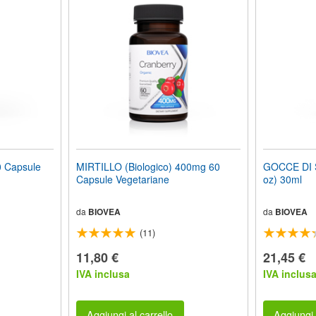
 Capsule
MIRTILLO (Biologico) 400mg 60
GOCCE DI 
Capsule Vegetariane
oz) 30ml
da
BIOVEA
da
BIOVEA
(11)
11,80 €
21,45 €
IVA inclusa
IVA inclus
Aggiungi al carrello
Aggiungi 