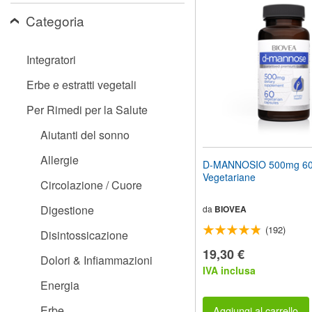
il
Categoria
sito
web
ai
non
Integratori
vedenti
che
Erbe e estratti vegetali
utilizzano
uno
Per Rimedi per la Salute
screen
reader;
Aiutanti del sonno
Premi
Control-
Allergie
D-MANNOSIO 500mg 60
F10
Vegetariane
per
Circolazione / Cuore
aprire
un
Digestione
da
BIOVEA
menu
(192)
di
Disintossicazione
accessibilità.
19,30 €
Dolori & Infiammazioni
IVA inclusa
Energia
Erbe
Aggiungi al carrello