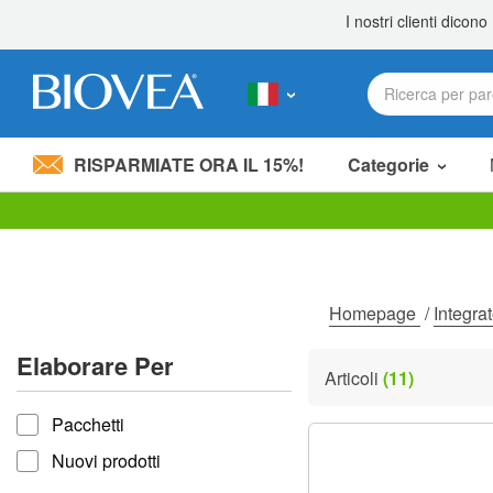
RISPARMIATE ORA IL 15%!
Categorie
Nota:
questo
sito
Web
include
Homepage
/
Integra
un
sistema
Elaborare Per
di
Articoli
(11)
accessibilità.
Elaborare per
Premi
Pacchetti
Control-
F11
Nuovi prodotti
per
adattare