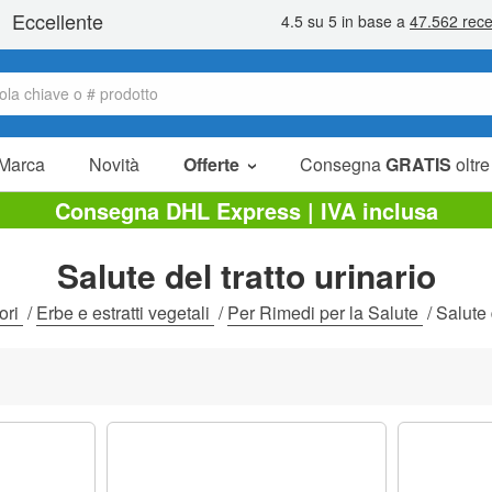
Marca
Novità
Offerte
Consegna
GRATIS
oltre
Articoli in offerta
Consegna DHL Express | IVA inclusa
Pacchetti
Salute del tratto urinario
Liquidazione
tori
/
Erbe e estratti vegetali
/
Per Rimedi per la Salute
/
Salute 