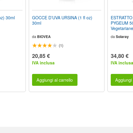
oz) 30ml
GOCCE D’UVA URSINA (1 fl oz)
ESTRATTO 
30ml
PYGEUM 50
Vegetarian
da
BIOVEA
da
Solaray
(1)
20,85 €
34,80 €
IVA inclusa
IVA inclus
Aggiungi al carrello
Aggiungi 