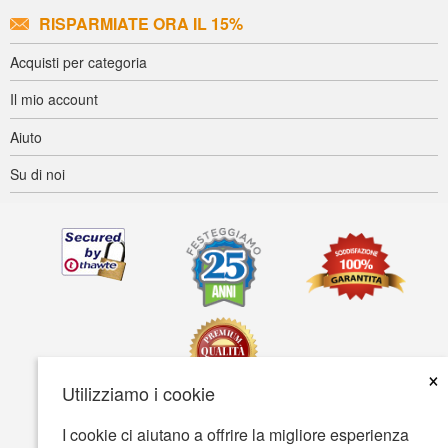
RISPARMIATE ORA IL 15%
Acquisti per categoria
Il mio account
Aiuto
Su di noi
×
Utilizziamo i cookie
I cookie ci aiutano a offrire la migliore esperienza
Accessibilità
Termini d'uso
Tutela della privacy