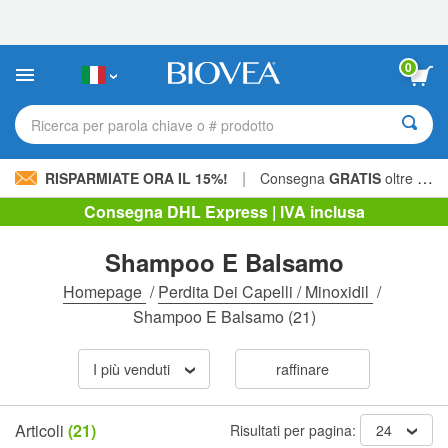
Nota:
questo
sito
Web
0
include
un
sistema
Ricerca per parola chiave o # prodotto
di
accessibilità.
|
RISPARMIATE ORA IL 15%!
Consegna
GRATIS
oltre 60,00 € »
Consegna DHL Express | IVA inclusa
Shampoo E Balsamo
Homepage
/
Perdita Dei Capelli / Minoxidil
/
Shampoo E Balsamo
(21)
I più venduti
raffinare
Articoli
(21)
Risultati per pagina:
24