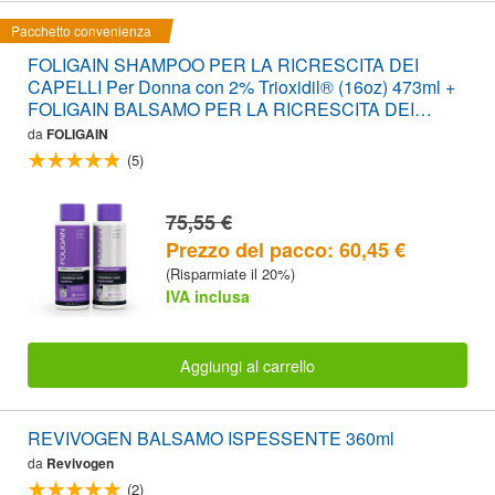
Pacchetto convenienza
FOLIGAIN SHAMPOO PER LA RICRESCITA DEI
CAPELLI Per Donna con 2% Trioxidil® (16oz) 473ml +
FOLIGAIN BALSAMO PER LA RICRESCITA DEI
CAPELLI Per Donna con 2% Trioxidil® (16oz) 473ml
da
FOLIGAIN
PACCO CONVENIENZA
(5)
75,55 €
Prezzo del pacco: 60,45 €
(Risparmiate il 20%)
IVA inclusa
Aggiungi al carrello
REVIVOGEN BALSAMO ISPESSENTE 360ml
da
Revivogen
(2)