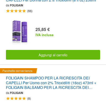
da
FOLIGAIN
(66)
25,85 €
IVA inclusa
Aggiungi al carrello
Pacchetto convenienza
FOLIGAIN SHAMPOO PER LA RICRESCITA DEI
CAPELLI Per Uomo con 2% Trioxidil® (16oz) 473ml +
FOLIGAIN BALSAMO PER LA RICRESCITA DEI
CAPELLI Per Uomo con 2% Trioxidil® (16oz) 473ml
da
FOLIGAIN
PACCO CONVENIENZA
(8)