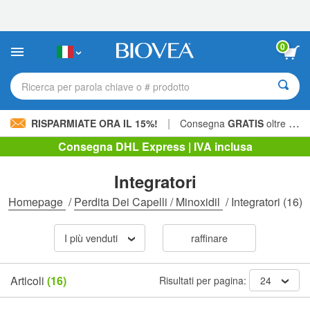
Nota:
questo
sito
Web
0
include
un
sistema
Ricerca per parola chiave o # prodotto
di
accessibilità.
|
RISPARMIATE ORA IL 15%!
Consegna
GRATIS
oltre 60,00 € »
Consegna DHL Express | IVA inclusa
Integratori
Homepage
/
Perdita Dei Capelli / Minoxidil
/
Integratori
(16)
I più venduti
raffinare
Articoli
(16)
Risultati per pagina:
24