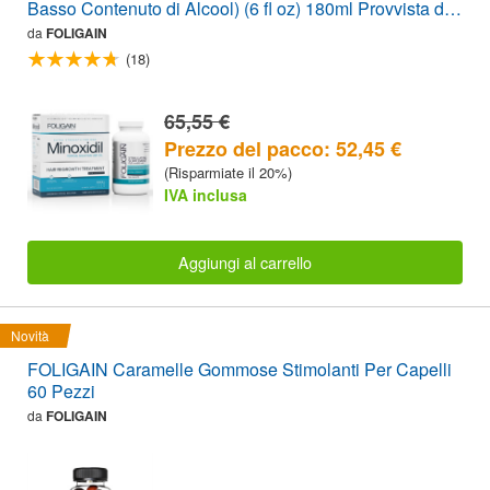
Basso Contenuto di Alcool) (6 fl oz) 180ml Provvista di 3
Mesi + FOLIGAIN INTEGRATORE STIMOLANTE PER
da
FOLIGAIN
LA RICRESCITA DEI CAPELLI 120 Compresse
(18)
PACCO CONVENIENZA
65,55 €
Prezzo del pacco: 52,45 €
(Risparmiate il 20%)
IVA inclusa
Aggiungi al carrello
Novità
FOLIGAIN Caramelle Gommose Stimolanti Per Capelli
60 Pezzi
da
FOLIGAIN