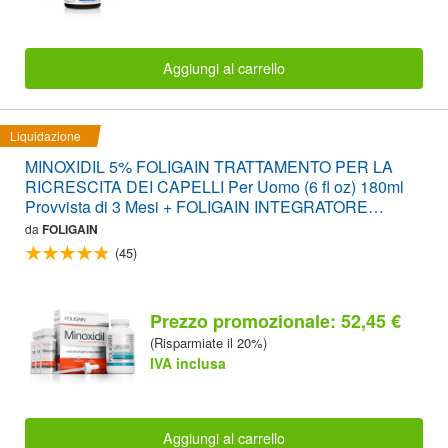
Aggiungi al carrello
Liquidazione
MINOXIDIL 5% FOLIGAIN TRATTAMENTO PER LA
RICRESCITA DEI CAPELLI Per Uomo (6 fl oz) 180ml
Provvista di 3 Mesi + FOLIGAIN INTEGRATORE
STIMOLANTE PER LA RICRESCITA DEI CAPELLI
da
FOLIGAIN
120 Compresse PACCO CONVENIENZA
(45)
Prezzo promozionale: 52,45 €
(Risparmiate il 20%)
IVA inclusa
Aggiungi al carrello