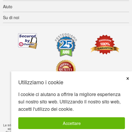
Aiuto
Su di noi
×
Utilizziamo i cookie
I cookie ci aiutano a offrire la migliore esperienza
Accessibilità
Termini d'uso
Tutela della privacy
sul nostro sito web. Utilizzando il nostro sito web,
Tutela della sicurezza
accetti l'utilizzo dei cookie.
© Copyright 2001-2026 BIOVEA. Tutti i diritti riservati
Accettare
Le informazioni fornite su questo sito sono solamente a scopo cognitivo e non sono intese a
sostituire raccomandazioni mediche o trattamenti di cura per certe condizioni di salute.