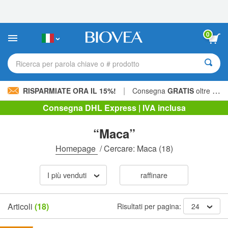
Nota:
questo
sito
Web
0
include
un
sistema
Ricerca per parola chiave o # prodotto
di
accessibilità.
|
RISPARMIATE ORA IL 15%!
Consegna
GRATIS
oltre 60,00 € »
Consegna DHL Express | IVA inclusa
“Maca”
Homepage
/
Cercare: Maca
(18)
I più venduti
raffinare
Articoli
(18)
Risultati per pagina:
24