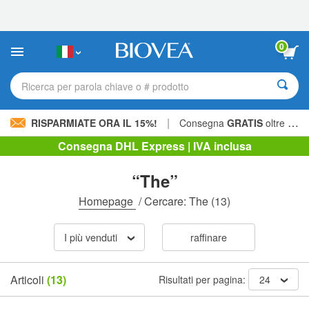
Nota:
questo
sito
Web
0
include
un
sistema
Ricerca per parola chiave o # prodotto
di
accessibilità.
|
RISPARMIATE ORA IL 15%!
Consegna
GRATIS
oltre 60,00 € »
Consegna DHL Express | IVA inclusa
“The”
Homepage
/
Cercare: The
(13)
I più venduti
raffinare
Articoli
(13)
Risultati per pagina:
24