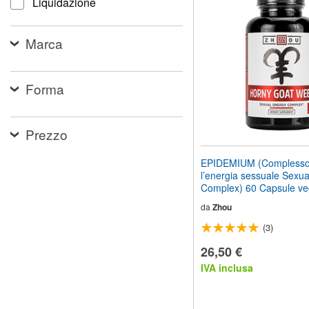
Liquidazione
il
sito
web
Marca
ai
non
vedenti
che
Forma
utilizzano
uno
screen
reader;
Prezzo
Premi
Control-
EPIDEMIUM (Complesso
F10
l’energia sessuale Sexu
per
Complex) 60 Capsule ve
aprire
un
da
Zhou
menu
(3)
di
accessibilità.
26,50 €
IVA inclusa