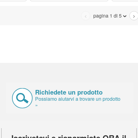
pagina 1 di 5
<
>
Richiedete un prodotto
Possiamo aiutarvi a trovare un prodotto
»
Iscrivetevi e risparmiate ORA il