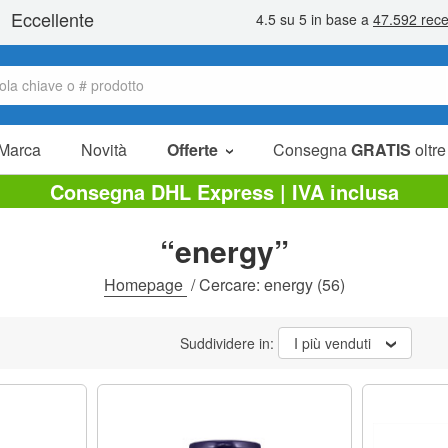
Marca
Novità
Offerte
Consegna
GRATIS
oltre
Articoli in offerta
Consegna DHL Express | IVA inclusa
Pacchetti
“energy”
Liquidazione
Homepage
/
Cercare: energy
(56)
Suddividere in:
I più venduti