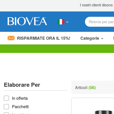
RISPARMIATE ORA IL 15%!
Categorie
Nota:
questo
sito
Web
include
un
sistema
Elaborare Per
di
Articoli
(56)
accessibilità.
Elaborare per
Premi
In offerta
Control-
F11
Pacchetti
per
adattare