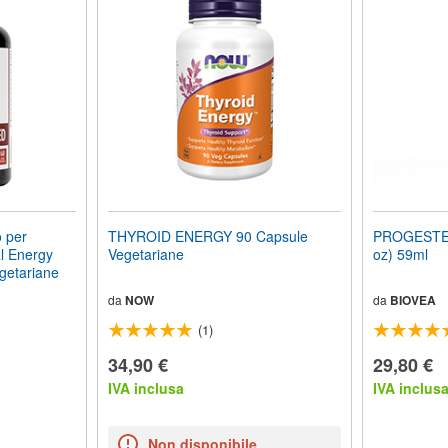
 per
THYROID ENERGY 90 Capsule
PROGESTER
al Energy
Vegetariane
oz) 59ml
getariane
da
NOW
da
BIOVEA
(1)
34,90 €
29,80 €
IVA inclusa
IVA inclus
Non disponibile