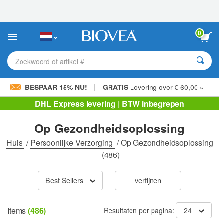
Let
op:
Deze
website
0
bevat
een
toegankelijkheidssysteem.
Zoekwoord of artikel #
|
BESPAAR 15% NU!
GRATIS
Levering over € 60,00 »
DHL Express levering | BTW inbegrepen
Op Gezondheidsoplossing
Huis
/
Persoonlijke Verzorging
/
Op Gezondheidsoplossing
(486)
Best Sellers
verfijnen
Items
(486)
Resultaten per pagina:
24