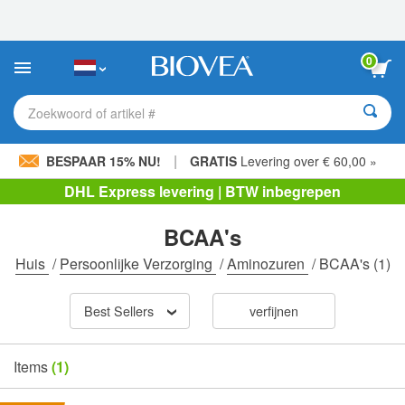
Let
op:
Deze
website
0
bevat
een
toegankelijkheidssysteem.
Zoekwoord of artikel #
|
BESPAAR 15% NU!
GRATIS
Levering over € 60,00 »
DHL Express levering | BTW inbegrepen
BCAA's
Huis
/
Persoonlijke Verzorging
/
Aminozuren
/
BCAA's
(1)
Best Sellers
verfijnen
Items
(1)