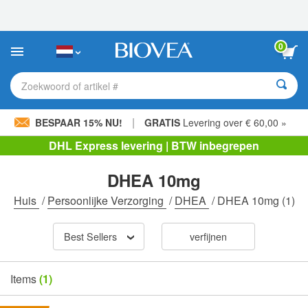
Let
op:
Deze
website
0
bevat
een
toegankelijkheidssysteem.
Zoekwoord of artikel #
|
BESPAAR 15% NU!
GRATIS
Levering over € 60,00 »
DHL Express levering | BTW inbegrepen
DHEA 10mg
Huis
/
Persoonlijke Verzorging
/
DHEA
/
DHEA 10mg
(1)
Best Sellers
verfijnen
Items
(1)