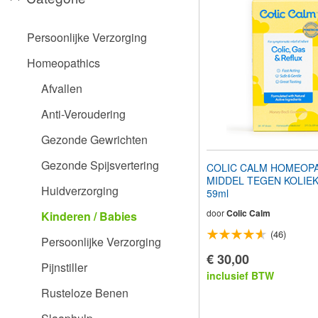
aan
te
passen
Persoonlijke Verzorging
aan
slechtzienden
Homeopathics
die
een
Afvallen
schermlezer
gebruiken;
Anti-Veroudering
Druk
op
Gezonde Gewrichten
Control-
F10
Gezonde Spijsvertering
COLIC CALM HOMEOP
om
MIDDEL TEGEN KOLIEK (
een
Huidverzorging
59ml
toegankelijkheidsmenu
te
door
Colic Calm
Kinderen / Babies
openen.
(46)
Persoonlijke Verzorging
€ 30,00
Pijnstiller
inclusief BTW
Rusteloze Benen