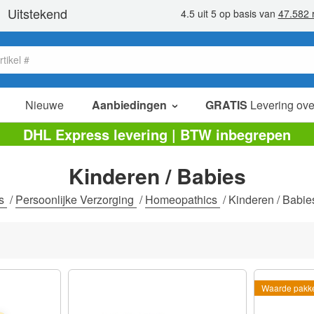
Nieuwe
Aanbiedingen
GRATIS
Levering ove
verkoop items
DHL Express levering | BTW inbegrepen
value packs
Kinderen / Babies
opruiming
is
/
Persoonlijke Verzorging
/
Homeopathics
/
Kinderen / Babie
Waarde pakk