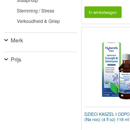
Slaaphulp
Stemming / Stress
In winkelwagen
Verkoudheid & Griep
Merk
Prijs
DZIECI KASZEL I ODP
(Na noc) (4 fl oz) 118 ml