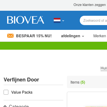
BESPAAR 15% NU!
afdelingen
Merken
Let
op:
Deze
website
bevat
Hu
een
toegankelijkheidssysteem.
Verfijnen Door
Druk
Items
(5)
op
verfijnen door
Control-
Value Packs
F11
om
de
website
Categorie