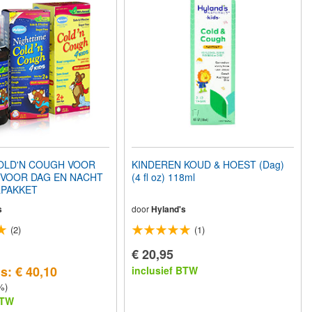
OLD'N COUGH VOOR
KINDEREN KOUD & HOEST (Dag)
 VOOR DAG EN NACHT
(4 fl oz) 118ml
PAKKET
s
door
Hyland's
(2)
(1)
€ 20,95
s: € 40,10
inclusief BTW
%)
BTW