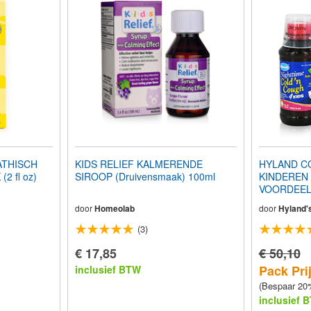
ATHISCH
KIDS RELIEF KALMERENDE
HYLAND C
2 fl oz)
SIROOP (Druivensmaak) 100ml
KINDEREN
VOORDEEL
door
Homeolab
door
Hyland'
(3)
€ 17,85
€ 50,10
Pack Prij
inclusief BTW
(Bespaar 20
inclusief 