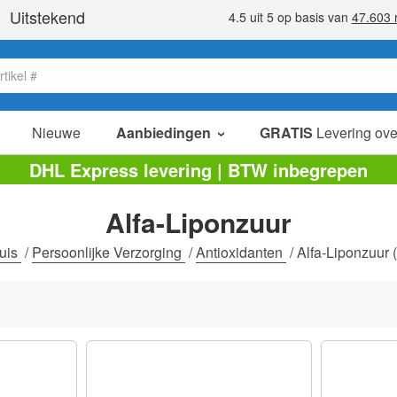
Nieuwe
Aanbiedingen
GRATIS
Levering ove
verkoop items
DHL Express levering | BTW inbegrepen
value packs
Alfa-Liponzuur
opruiming
uis
/
Persoonlijke Verzorging
/
Antioxidanten
/
Alfa-Liponzuur
(