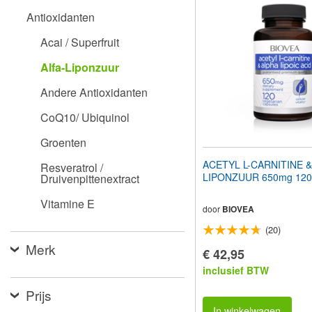
aan
Antioxidanten
te
passen
Acai / Superfruit
aan
slechtzienden
Alfa-Liponzuur
die
een
Andere Antioxidanten
schermlezer
gebruiken;
CoQ10/ Ubiquinol
Druk
op
Groenten
Control-
F10
ACETYL L-CARNITINE &
Resveratrol /
om
LIPONZUUR 650mg 120
Druivenpittenextract
een
toegankelijkheidsmenu
Vitamine E
te
door
BIOVEA
openen.
(20)
Merk
€ 42,95
inclusief BTW
Prijs
In winkelwagen