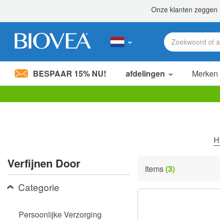
BESPAAR 15% NU!
afdelingen
Merken
Let
op:
Deze
website
bevat
H
een
toegankelijkheidssysteem.
Verfijnen Door
Druk
Items
(3)
op
Control-
Categorie
F11
om
de
Persoonlijke Verzorging
website