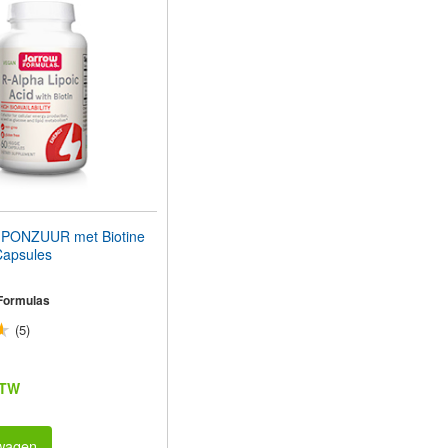
IPONZUUR met Biotine
apsules
Formulas
(5)
BTW
lwagen