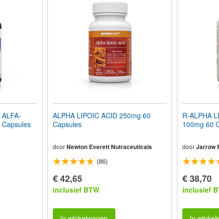
 ALFA-
ALPHA LIPOIC ACID 250mg 60
R-ALPHA L
 Capsules
Capsules
100mg 60 C
door
Newton Everett Nutraceuticals
door
Jarrow 
(86)
€ 42,65
€ 38,70
inclusief BTW
inclusief 
In winkelwagen
In winke