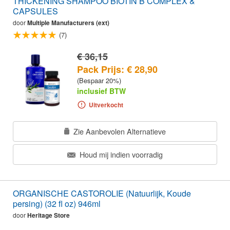
THICKENING SHAMPOO BIOTIN B COMPLEX &
CAPSULES
door
Multiple Manufacturers (ext)
(7)
€ 36,15
Pack Prijs: € 28,90
(Bespaar 20%)
inclusief BTW
Uitverkocht
Zie Aanbevolen Alternatieve
Houd mij indien voorradig
ORGANISCHE CASTOROLIE (Natuurlijk, Koude
persing) (32 fl oz) 946ml
door
Heritage Store