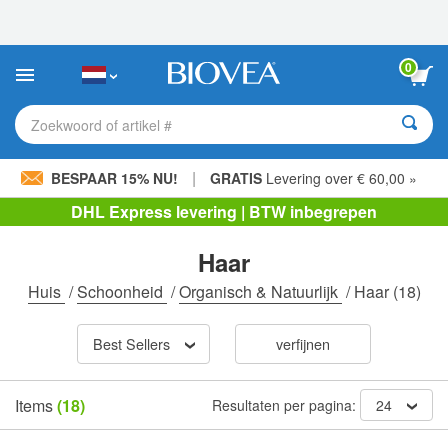
Let
op:
Deze
website
0
bevat
een
toegankelijkheidssysteem.
Zoekwoord of artikel #
|
BESPAAR 15% NU!
GRATIS
Levering over € 60,00 »
DHL Express levering | BTW inbegrepen
Haar
Huis
/
Schoonheid
/
Organisch & Natuurlijk
/
Haar
(18)
Best Sellers
verfijnen
Items
(18)
Resultaten per pagina:
24