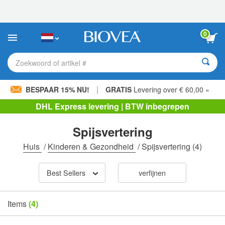
Let
op:
Deze
website
0
bevat
een
toegankelijkheidssysteem.
Zoekwoord of artikel #
|
BESPAAR 15% NU!
GRATIS
Levering over € 60,00 »
DHL Express levering | BTW inbegrepen
Spijsvertering
Huis
/
Kinderen & Gezondheid
/
Spijsvertering
(4)
Best Sellers
verfijnen
Items
(4)