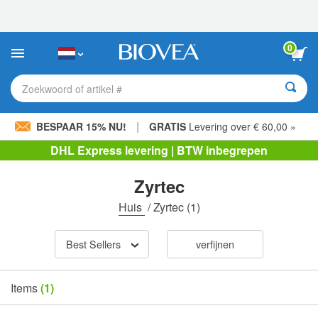
Let
op:
Deze
website
0
bevat
een
toegankelijkheidssysteem.
Zoekwoord of artikel #
|
BESPAAR 15% NU!
GRATIS
Levering over € 60,00 »
DHL Express levering | BTW inbegrepen
Zyrtec
Huis
/
Zyrtec
(1)
Best Sellers
verfijnen
Items
(1)