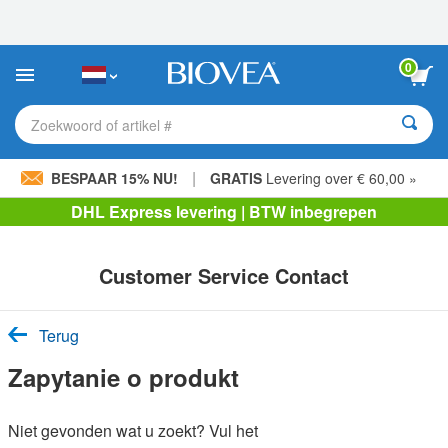
Let
op:
Deze
website
0
bevat
een
toegankelijkheidssysteem.
Zoekwoord of artikel #
|
BESPAAR 15% NU!
GRATIS
Levering over € 60,00 »
DHL Express levering | BTW inbegrepen
Customer Service Contact
Terug
Zapytanie o produkt
Niet gevonden wat u zoekt? Vul het