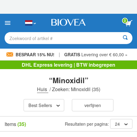
Let
op:
Deze
website
0
bevat
een
toegankelijkheidssysteem.
Zoekwoord of artikel #
|
BESPAAR 15% NU!
GRATIS
Levering over € 60,00 »
DHL Express levering | BTW inbegrepen
“Minoxidil”
Huis
/
Zoeken: Minoxidil
(35)
Best Sellers
verfijnen
Items
(35)
Resultaten per pagina:
24