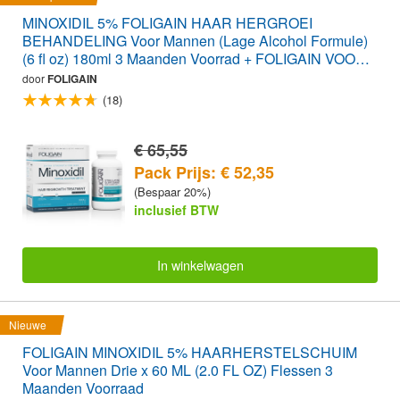
MINOXIDIL 5% FOLIGAIN HAAR HERGROEI
BEHANDELING Voor Mannen (Lage Alcohol Formule)
(6 fl oz) 180ml 3 Maanden Voorrad + FOLIGAIN VOOR
BIJ HAARUITVAL 120 Capsule-Tabletten WAARDE
door
FOLIGAIN
PAK
(18)
€ 65,55
Pack Prijs: € 52,35
(Bespaar 20%)
inclusief BTW
In winkelwagen
Nieuwe
FOLIGAIN MINOXIDIL 5% HAARHERSTELSCHUIM
Voor Mannen Drie x 60 ML (2.0 FL OZ) Flessen 3
Maanden Voorraad