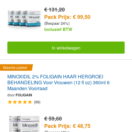
€ 131,20
Pack Prijs: € 99,50
(Bespaar 24%)
inclusief BTW
In winkelwagen
Waarde pakket
MINOXIDIL 2% FOLIGAIN HAAR HERGROEI
BEHANDELING Voor Vrouwen (12 fl oz) 360ml 6
Maanden Voorraad
door
FOLIGAIN
(99)
€ 59,60
Pack Prijs: € 48,75