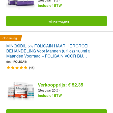
(Bespaar 18%)
inclusief BTW
In winkelwagen
Opruiming
MINOXIDIL 5% FOLIGAIN HAAR HERGROEI
BEHANDELING Voor Mannen (6 fl oz) 180ml 3
Maanden Voorraad + FOLIGAIN VOOR BIJ
HAARUITVAL 120 Capsule-Tabletten WAARDE PAK
door
FOLIGAIN
(45)
Verkoopprijs: € 52,35
(Bespaar 20%)
inclusief BTW