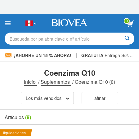
Nota:
este
sitio
web
0
incluye
un
sistema
Búsqueda por palabra clave o nº artículo
de
accesibilidad.
|
¡AHORRE UN 15 % AHORA!
GRATUITA
Entrega S/234.00 »
Coenzima Q10
Inicio
/
Suplementos
/
Coenzima Q10
(8)
Los más vendidos
afinar
Artículos
(8)
liquidaciones