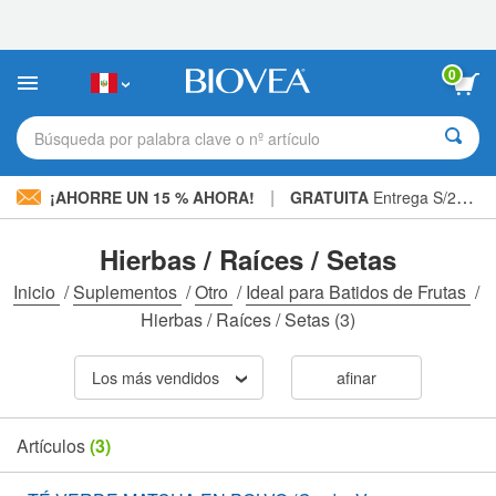
Nota:
este
sitio
web
0
incluye
un
sistema
Búsqueda por palabra clave o nº artículo
de
accesibilidad.
|
¡AHORRE UN 15 % AHORA!
GRATUITA
Entrega S/234.00 »
Hierbas / Raíces / Setas
Inicio
/
Suplementos
/
Otro
/
Ideal para Batidos de Frutas
/
Hierbas / Raíces / Setas
(3)
Los más vendidos
afinar
Artículos
(3)