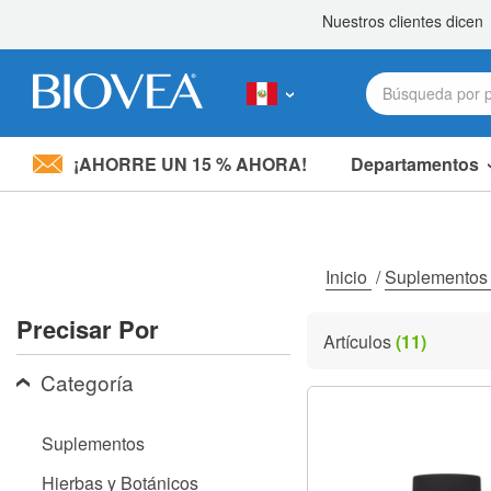
¡AHORRE UN 15 % AHORA!
Departamentos
Nota:
este
sitio
web
incluye
Inicio
/
Suplemento
un
sistema
Precisar Por
de
Artículos
(11)
accesibilidad.
Presione
Categoría
Control-
F11
para
Suplementos
ajustar
el
Hierbas y Botánicos
sitio