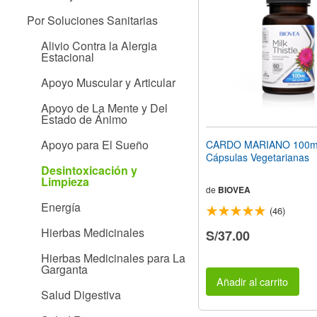
web
Por Soluciones Sanitarias
a
las
Alivio Contra la Alergia
personas
Estacional
con
discapacidad
Apoyo Muscular y Articular
visual
que
Apoyo de La Mente y Del
están
Estado de Ánimo
usando
un
Apoyo para El Sueño
CARDO MARIANO 100m
lector
Cápsulas Vegetarianas
de
Desintoxicación y
pantalla;
Limpieza
Presione
de
BIOVEA
Control-
Energía
(46)
F10
para
Hierbas Medicinales
S/37.00
abrir
un
Hierbas Medicinales para La
menú
Garganta
de
Añadir al carrito
accesibilidad.
Salud Digestiva