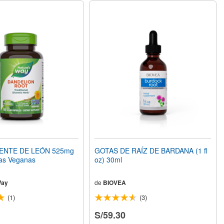
IENTE DE LEÓN 525mg
GOTAS DE RAÍZ DE BARDANA (1 fl
as Veganas
oz) 30ml
Way
de
BIOVEA
(1)
(3)
S/59.30