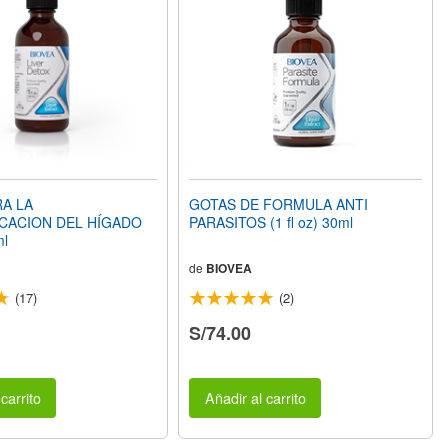
A LA
GOTAS DE FORMULA ANTI
CACION DEL HÍGADO
PARASITOS (1 fl oz) 30ml
ml
de
BIOVEA
(17)
(2)
S/74.00
carrito
Añadir al carrito