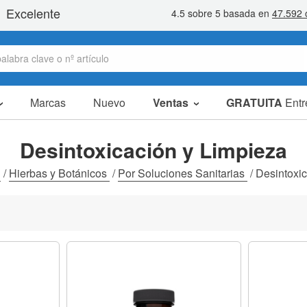
Marcas
Nuevo
Ventas
GRATUITA
Entr
Artículos en oferta
Packs Ahorro
Desintoxicación y Limpieza
Liquidaciones
s
/
Hierbas y Botánicos
/
Por Soluciones Sanitarias
/
Desintoxic