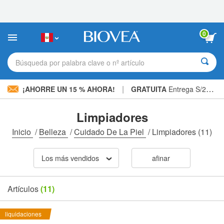
Nota:
este
sitio
web
0
incluye
un
sistema
Búsqueda por palabra clave o nº artículo
de
accesibilidad.
|
¡AHORRE UN 15 % AHORA!
GRATUITA
Entrega S/234.00 »
Limpiadores
Inicio
/
Belleza
/
Cuidado De La Piel
/
Limpiadores
(11)
Los más vendidos
afinar
Artículos
(11)
liquidaciones