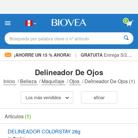
Nota:
este
sitio
web
0
incluye
un
sistema
Búsqueda por palabra clave o nº artículo
de
accesibilidad.
|
¡AHORRE UN 15 % AHORA!
GRATUITA
Entrega S/234.00 »
Delineador De Ojos
Inicio
/
Belleza
/
Maquillaje
/
Ojos
/
Delineador De Ojos
(1)
Los más vendidos
afinar
Artículos
(1)
DELINEADOR COLORSTAY 28g