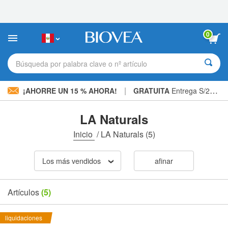
Nota:
este
sitio
web
0
incluye
un
sistema
Búsqueda por palabra clave o nº artículo
de
accesibilidad.
|
¡AHORRE UN 15 % AHORA!
GRATUITA
Entrega S/234.00 »
LA Naturals
Inicio
/
LA Naturals
(5)
Los más vendidos
afinar
Artículos
(5)
liquidaciones