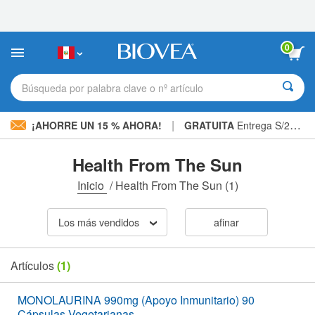
Nota:
este
sitio
web
0
incluye
un
sistema
Búsqueda por palabra clave o nº artículo
de
accesibilidad.
|
¡AHORRE UN 15 % AHORA!
GRATUITA
Entrega S/234.00 »
Health From The Sun
Inicio
/
Health From The Sun
(1)
Los más vendidos
afinar
Artículos
(1)
MONOLAURINA 990mg (Apoyo Inmunitario) 90
Cápsulas Vegetarianas