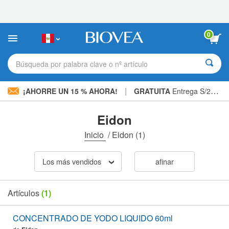
Nota:
este
sitio
web
0
incluye
un
sistema
Búsqueda por palabra clave o nº artículo
de
accesibilidad.
|
¡AHORRE UN 15 % AHORA!
GRATUITA
Entrega S/234.00 »
Eidon
Inicio
/
Eidon
(1)
Los más vendidos
afinar
Artículos
(1)
CONCENTRADO DE YODO LIQUIDO 60ml