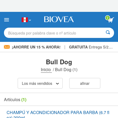
Nota:
este
sitio
web
0
incluye
un
sistema
Búsqueda por palabra clave o nº artículo
de
accesibilidad.
|
¡AHORRE UN 15 % AHORA!
GRATUITA
Entrega S/234.00 »
Bull Dog
Inicio
/
Bull Dog
(1)
Los más vendidos
afinar
Artículos
(1)
CHAMPÚ Y ACONDICIONADOR PARA BARBA (6.7 fl
oz) 200ml