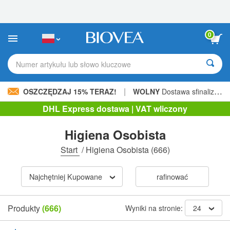
Uwaga:
Ta
strona
internetowa
0
zawiera
system
ułatwień
Numer artykułu lub słowo kluczowe
dostępu.
|
OSZCZĘDZAJ 15% TERAZ!
WOLNY
Dostawa sfinalizowana 205,00 zł »
DHL Express dostawa | VAT wliczony
Higiena Osobista
Start
/
Higiena Osobista
(666)
Najchętniej Kupowane
rafinować
Produkty
(666)
Wyniki na stronie:
24