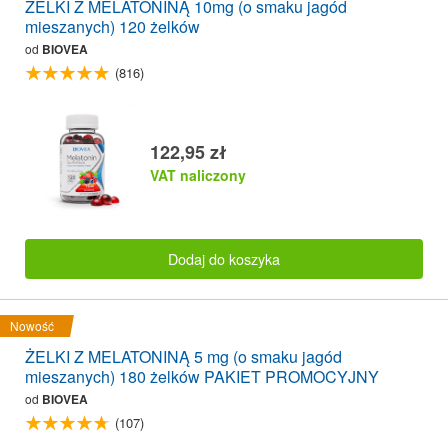
ŻELKI Z MELATONINĄ 10mg (o smaku jagód
mieszanych) 120 żelków
od
BIOVEA
(816)
122,95 zł
VAT naliczony
Dodaj do koszyka
Nowość
ŻELKI Z MELATONINĄ 5 mg (o smaku jagód
mieszanych) 180 żelków PAKIET PROMOCYJNY
od
BIOVEA
(107)