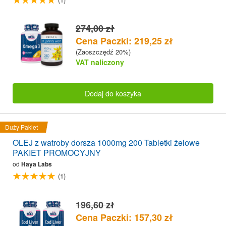
274,00 zł
Cena Paczki: 219,25 zł
(Zaoszczędź 20%)
VAT naliczony
Dodaj do koszyka
Duży Pakiet
OLEJ z watroby dorsza 1000mg 200 Tabletki żelowe
PAKIET PROMOCYJNY
od
Haya Labs
(1)
196,60 zł
Cena Paczki: 157,30 zł