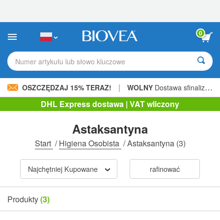
Uwaga:
Ta
strona
internetowa
0
zawiera
system
ułatwień
Numer artykułu lub słowo kluczowe
dostępu.
|
OSZCZĘDZAJ 15% TERAZ!
WOLNY
Dostawa sfinalizowana 206,00 zł »
DHL Express dostawa | VAT wliczony
Astaksantyna
Start
/
Higiena Osobista
/
Astaksantyna
(3)
Najchętniej Kupowane
rafinować
Produkty
(3)