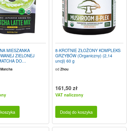
NA MIESZANKA
8-KROTNIE ZŁOŻONY KOMPLEKS
WANEJ ZIELONEJ
GRZYBÓW (Organiczny) (2,14
MATCHA DO
uncji) 60 g
ANIA LATTE
 Matcha
od
Zhou
 (3,5 uncji) 100 g
161,50 zł
ony
VAT naliczony
 koszyka
Dodaj do koszyka