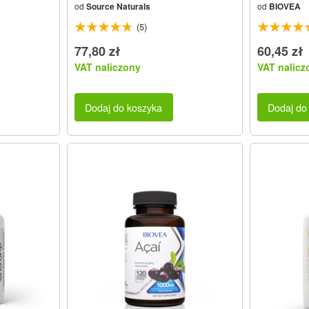
od
Source Naturals
od
BIOVEA
(5)
77,80 zł
60,45 zł
VAT naliczony
VAT nalicz
Dodaj do koszyka
Dodaj do