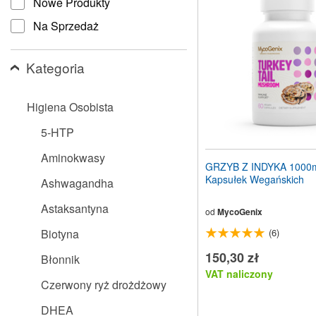
Nowe Produkty
stronę
internetową
Na Sprzedaż
dla
osób
niedowidzących,
Kategoria
które
korzystają
z
Higiena Osobista
czytnika
ekranu;
5-HTP
Naciśnij
klawisze
Aminokwasy
Control-
GRZYB Z INDYKA 1000
F10,
Kapsułek Wegańskich
Ashwagandha
aby
otworzyć
Astaksantyna
menu
od
MycoGenix
ułatwień
Biotyna
(6)
dostępu.
150,30 zł
Błonnik
VAT naliczony
Czerwony ryż drożdżowy
DHEA