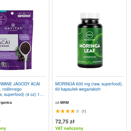
WANE JAGODY ACAI
MORINGA 600 mg (raw, superfood),
, roślinnego
60 kapsułek wegańskich
, superfood) (4 oz) 113
rganics
od
MRM
(1)
ł
72,75 zł
ony
VAT naliczony