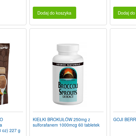
Dodaj do koszyka
Dodaj do
AO
KIEŁKI BROKUŁÓW 250mg z
GOJI BERR
ia
sulforafanem 1000mcg 60 tabletek
8 oz) 227 g