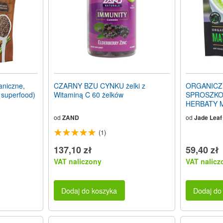
niczne,
CZARNY BZU CYNKU żelki z
ORGANICZ
 superfood)
Witaminą C 60 żelków
SPROSZKO
HERBATY 
SPORZĄDZ
od
ZAND
od
Jade Leaf
(Oryginalna)
(1)
137,10 zł
59,40 zł
VAT naliczony
VAT nalicz
Dodaj do koszyka
Dodaj do