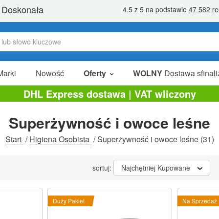
Marki
Nowość
Oferty
WOLNY
Dostawa sfinali
W Sprzedaży
DHL Express dostawa | VAT wliczony
Pakiety Promocyjne
Superżywność i owoce leśne
Na Sprzedaż
Start
/
Higiena Osobista
/
Superżywność i owoce leśne
(31)
sortuj:
Najchętniej Kupowane
Duży Pakiet
Na Sprzedaż