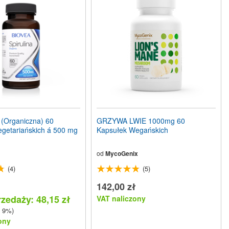
(Organiczna) 60
GRZYWA LWIE 1000mg 60
egetariańskich á 500 mg
Kapsułek Wegańskich
od
MycoGenix
(4)
(5)
142,00 zł
zedaży: 48,15 zł
VAT naliczony
 9%)
ony