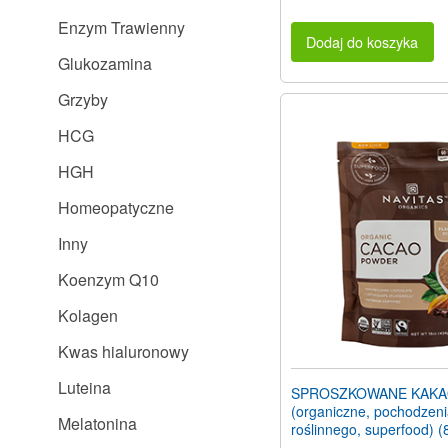
Enzym Trawienny
Dodaj do koszyka
Glukozamina
Grzyby
HCG
HGH
Homeopatyczne
Inny
Koenzym Q10
Kolagen
Kwas hialuronowy
Luteina
SPROSZKOWANE KAK
(organiczne, pochodzen
Melatonina
roślinnego, superfood) (