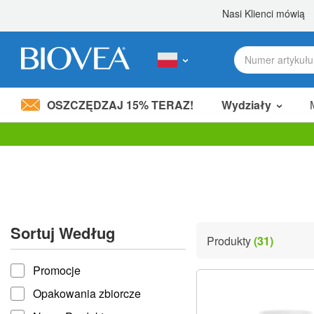
OSZCZĘDZAJ 15% TERAZ!
Wydziały
Podziel 80,00 zł
z przyjacielem! »
Uwaga:
Ta
strona
internetowa
zawiera
system
ułatwień
Sortuj Według
dostępu.
Produkty
(31)
Naciśnij
Sortuj według
klawisze
Promocje
Control-
F11,
Opakowania zbiorcze
aby
dostosować