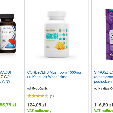
 MAQUI
CORDYCEPS Mushroom 1000mg
SPROSZKO
 Z GOJI
60 Kapsułek Wegańskich
(organiczne
CYJNY
pochodzenia
g
od
MycoGenix
od
Navitas O
(1)
85,75 zł
124,05 zł
116,80 z
VAT naliczony
VAT nalicz