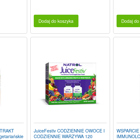
Dodaj do koszyka
Dodaj do
STRAKT
JuiceFestiv CODZIENNIE OWOCE I
WSPARCIE
etariańskie
CODZIENNIE WARZYWA 120
IMMUNOLO