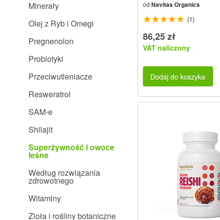
Minerały
od
Navitas Organics
(1)
Olej z Ryb i Omegi
86,25 zł
Pregnenolon
VAT naliczony
Probiotyki
Przeciwutleniacze
Dodaj do koszyka
Resweratrol
SAM-e
Shilajit
Superżywność i owoce
leśne
Według rozwiązania
zdrowotnego
Witaminy
Zioła i rośliny botaniczne