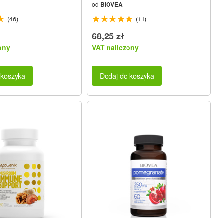
od
BIOVEA
(46)
(11)
68,25 zł
ony
VAT naliczony
 koszyka
Dodaj do koszyka