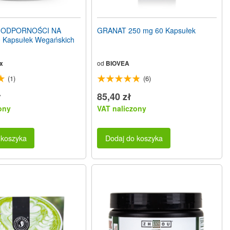
 ODPORNOŚCI NA
GRANAT 250 mg 60 Kapsułek
 Kapsułek Wegańskich
x
od
BIOVEA
(1)
(6)
ł
85,40 zł
ony
VAT naliczony
 koszyka
Dodaj do koszyka