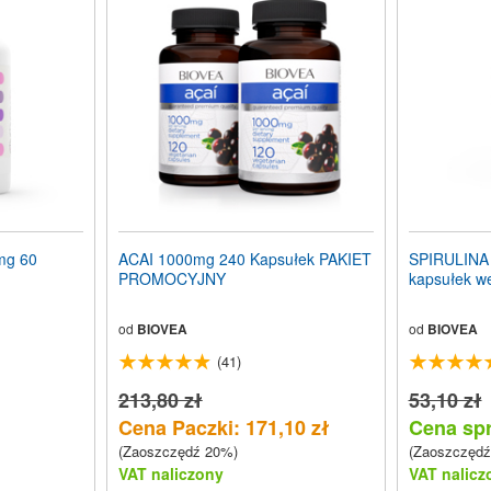
mg 60
ACAI 1000mg 240 Kapsułek PAKIET
SPIRULINA 
PROMOCYJNY
kapsułek w
od
BIOVEA
od
BIOVEA
(41)
213,80 zł
53,10 zł
Cena Paczki: 171,10 zł
Cena spr
(Zaoszczędź 20%)
(Zaoszczędź
VAT naliczony
VAT nalicz