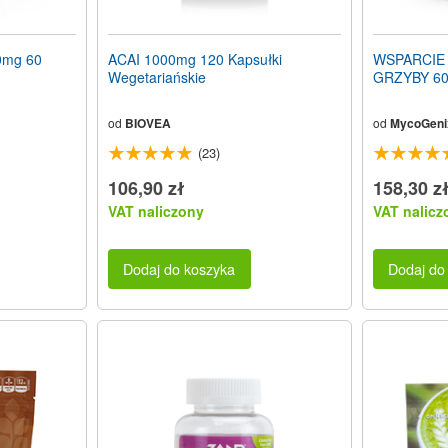
0mg 60
ACAI 1000mg 120 Kapsułki
WSPARCIE
Wegetariańskie
GRZYBY 60
od
BIOVEA
od
MycoGeni
(23)
106,90 zł
158,30 z
VAT naliczony
VAT nalicz
Dodaj do koszyka
Dodaj do