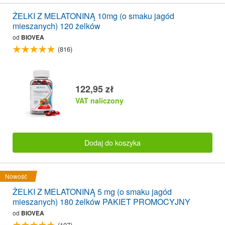
ŻELKI Z MELATONINĄ 10mg (o smaku jagód
mieszanych) 120 żelków
od
BIOVEA
(816)
122,95 zł
VAT naliczony
Dodaj do koszyka
Nowość
ŻELKI Z MELATONINĄ 5 mg (o smaku jagód
mieszanych) 180 żelków PAKIET PROMOCYJNY
od
BIOVEA
(107)