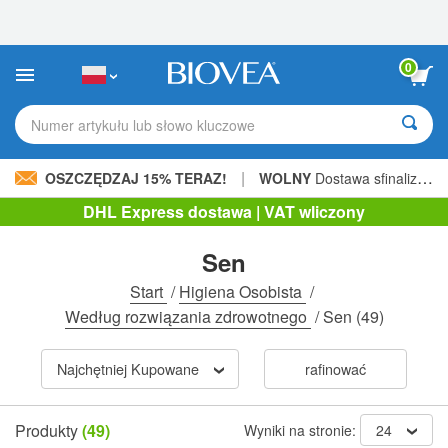
Uwaga:
Ta
strona
internetowa
0
zawiera
system
ułatwień
Numer artykułu lub słowo kluczowe
dostępu.
|
OSZCZĘDZAJ 15% TERAZ!
WOLNY
Dostawa sfinalizowana 205,00 zł »
DHL Express dostawa | VAT wliczony
Sen
Start
/
Higiena Osobista
/
Według rozwiązania zdrowotnego
/
Sen
(49)
Najchętniej Kupowane
rafinować
Produkty
(49)
Wyniki na stronie:
24