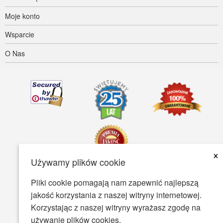
Moje konto
Wsparcie
O Nas
×
Używamy plików cookie
Pliki cookie pomagają nam zapewnić najlepszą
Dostępność
Warunki Użytkowania
Polityka prywatności
jakość korzystania z naszej witryny internetowej.
Polityka bezpieczeństwa
Korzystając z naszej witryny wyrażasz zgodę na
używanie plików cookies.
© Copyright 2001-2026 BIOVEA. Wszystkie Prawa Zastrzeżone.