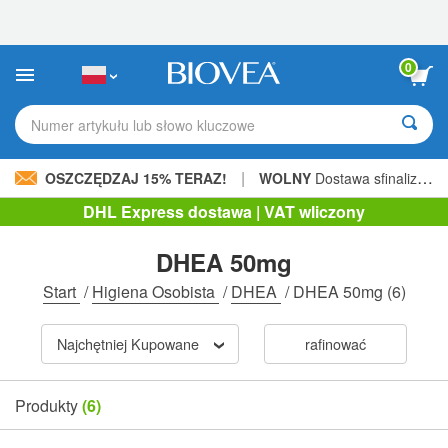
Uwaga:
Ta
strona
internetowa
0
zawiera
system
ułatwień
Numer artykułu lub słowo kluczowe
dostępu.
|
OSZCZĘDZAJ 15% TERAZ!
WOLNY
Dostawa sfinalizowana 205,00 zł »
DHL Express dostawa | VAT wliczony
DHEA 50mg
Start
/
Higiena Osobista
/
DHEA
/
DHEA 50mg
(6)
Najchętniej Kupowane
rafinować
Produkty
(6)