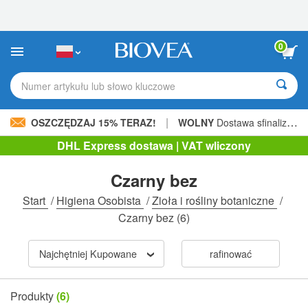
Uwaga:
Ta
strona
internetowa
0
zawiera
system
ułatwień
Numer artykułu lub słowo kluczowe
dostępu.
|
OSZCZĘDZAJ 15% TERAZ!
WOLNY
Dostawa sfinalizowana 205,00 zł »
DHL Express dostawa | VAT wliczony
Czarny bez
Start
/
Higiena Osobista
/
Zioła i rośliny botaniczne
/
Czarny bez
(6)
Najchętniej Kupowane
rafinować
Produkty
(6)