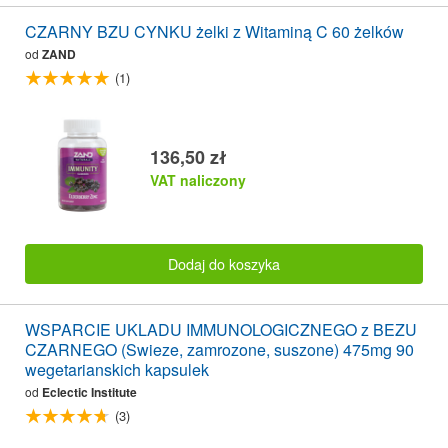
CZARNY BZU CYNKU żelki z Witaminą C 60 żelków
od
ZAND
(1)
136,50 zł
VAT naliczony
Dodaj do koszyka
WSPARCIE UKLADU IMMUNOLOGICZNEGO z BEZU
CZARNEGO (Swieze, zamrozone, suszone) 475mg 90
wegetarianskich kapsulek
od
Eclectic Institute
(3)