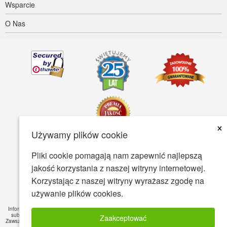
Wsparcie
O Nas
×
Używamy plików cookie
Pliki cookie pomagają nam zapewnić najlepszą
Dostępność
Warunki Użytkowania
Polityka prywatności
jakość korzystania z naszej witryny internetowej.
Polityka bezpieczeństwa
Korzystając z naszej witryny wyrażasz zgodę na
używanie plików cookies.
© Copyright 2001-2026 BIOVEA. Wszystkie Prawa Zastrzeżone.
Informacje zawarte na tej stronie są przeznaczone tylko dla Twojej wiedzy ogólnej i nie jest
substytutem dla profesjonalnych porad medycznych lub leczenia konkretnych schorzeń.
Zaakceptować
Zawsze zasięgnąć porady lekarza lub innego wykwalifikowanego pracownika służby zdrowia,