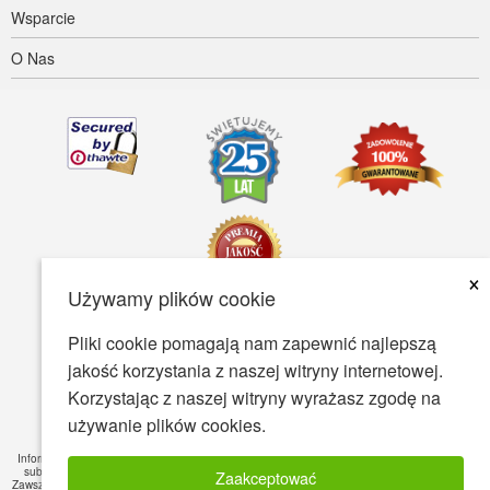
Wsparcie
O Nas
×
Używamy plików cookie
Pliki cookie pomagają nam zapewnić najlepszą
Dostępność
Warunki Użytkowania
Polityka prywatności
jakość korzystania z naszej witryny internetowej.
Polityka bezpieczeństwa
Korzystając z naszej witryny wyrażasz zgodę na
używanie plików cookies.
© Copyright 2001-2026 BIOVEA. Wszystkie Prawa Zastrzeżone.
Informacje zawarte na tej stronie są przeznaczone tylko dla Twojej wiedzy ogólnej i nie jest
substytutem dla profesjonalnych porad medycznych lub leczenia konkretnych schorzeń.
Zaakceptować
Zawsze zasięgnąć porady lekarza lub innego wykwalifikowanego pracownika służby zdrowia,