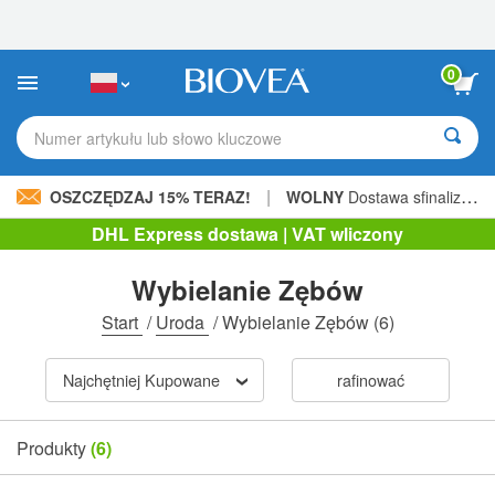
Uwaga:
Ta
strona
internetowa
0
zawiera
system
ułatwień
Numer artykułu lub słowo kluczowe
dostępu.
|
OSZCZĘDZAJ 15% TERAZ!
WOLNY
Dostawa sfinalizowana 206,00 zł »
DHL Express dostawa | VAT wliczony
Wybielanie Zębów
Start
/
Uroda
/
Wybielanie Zębów
(6)
Najchętniej Kupowane
rafinować
Produkty
(6)